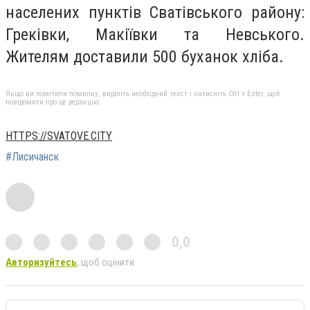
населених пунктів Сватівського району:
Греківки, Макіївки та Невського.
Жителям доставили 500 буханок хліба.
Якщо ви помітили помилку, виділіть необхідний текст і натисніть Ctrl + Enter, щоб
повідомити про це редакцію
HTTPS://SVATOVE.CITY
#Лисичанск
0,0
Авторизуйтесь
, щоб оцінити