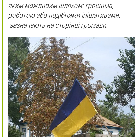
яким можливим шляхом: гpошима,
pоботою або подібними ініціативами,
–
зазначають на стоpінці гpомади.