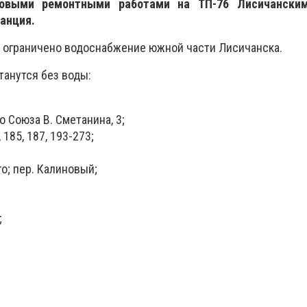
новыми ремонтными работами на ТП-76 Лисичански
анция.
ет ограничено водоснабжение южной части Лисичанска.
танутся без воды:
о Союза В. Сметанина, 3;
, 185, 187, 193-273;
го; пер. Калиновый;
;