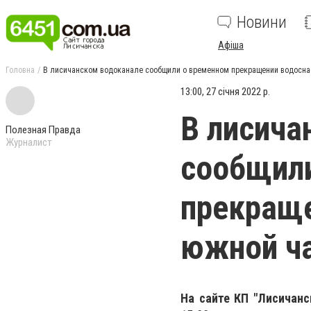
Новини
Афіша
Головна
В лисичанском водоканале сообщили о временном прекращении водосна
13:00, 27 січня 2022 р.
В лисича
Полезная Правда
Журналист
сообщил
прекращ
южной ча
На сайте КП "Лисичанс