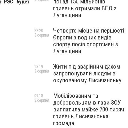
понад 150 мільйонів
м РЭС будет
гривень отримали ВПО з
Луганщини
Четверте місце на першості
22:20
3 серпня
Європи з водних видів
спорту посів спортсмен з
Луганщини
Жити під аварійним дахом
13:19
3 серпня
запропонували людям в
окупованому Лисичанську
Мобілізованим та
09:18
3 серпня
добровольцям в лави ЗСУ
виплатила майже 700 тисяч
гривень Лисичанська
громада