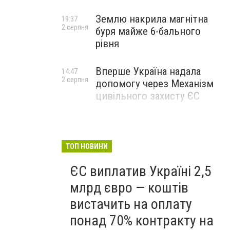
Землю накрила магнітна
19:37
2 серпня
буря майже 6-бального
рівня
Вперше Україна надала
14:47
2 серпня
допомогу через Механізм
цивільного захисту ЄС
ТОП НОВИНИ
ЄС виплатив Україні 2,5
млрд євро — коштів
вистачить на оплату
понад 70% контракту на