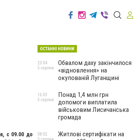
ОСТАННІ НОВИНИ
Обвалом даху закінчилося
23:04
5 серпня
«відновлення» на
окупованій Луганщині
Понад 1,4 млн грн
16:03
5 серпня
допомоги виплатила
військовим Лисичанська
громада
Житлові сертифікати на
я, с 09.00 до
08:02
5 серпня