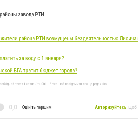
орайоны завода РТИ.
: жители района РТИ возмущены бездеятельностью Лисича
платить за воду с 1 января?
нской ВГА тратит бюджет города?
бхідний текст і натисніть Ctrl + Enter, щоб повідомити про це редакцію
0,0
Оцініть першим
Авторизуйтесь
, щоб