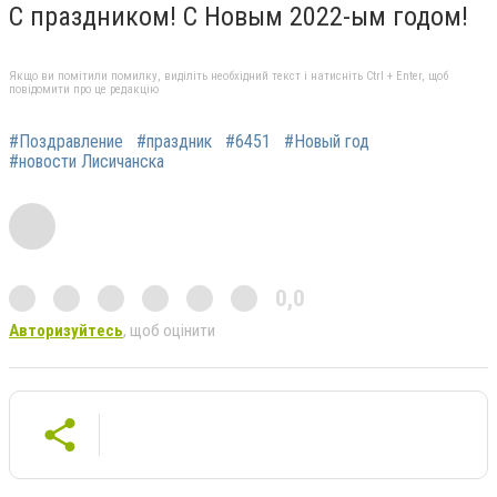
С праздником! С Новым 2022-ым годом!
Якщо ви помітили помилку, виділіть необхідний текст і натисніть Ctrl + Enter, щоб
повідомити про це редакцію
#Поздравление
#праздник
#6451
#Новый год
#новости Лисичанска
0,0
Авторизуйтесь
, щоб оцінити