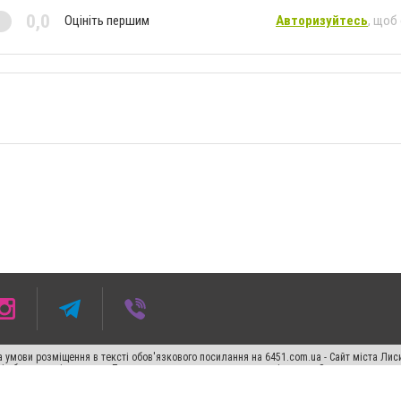
0,0
Оцініть першим
Авторизуйтесь
, щоб
 умови розміщення в тексті обов'язкового посилання на 6451.com.ua - Сайт міста Лис
сті або в якості джерела. Порушення виняткових прав переслідується Законом.
ський спецпроєкт", "Політичні новини", "Пресреліз", "PR", "Офіційно", "Політична рек