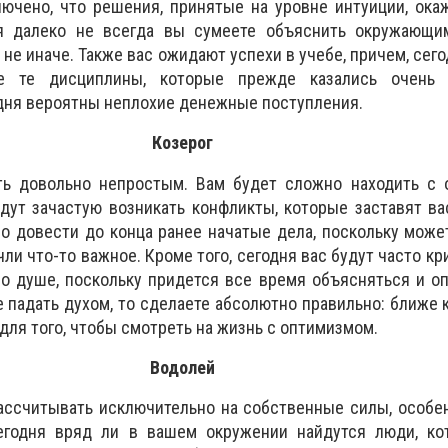
ючено, что решения, принятые на уровне интуиции, ока
я далеко не всегда вы сумеете объяснить окружающи
а не иначе. Также вас ожидают успехи в учебе, причем, сег
е те дисциплины, которые прежде казались очень
дня вероятны неплохие денежные поступления.
Козерог
ть довольно непростым. Вам будет сложно находить с
дут зачастую возникать конфликты, которые заставят ва
о довести до конца ранее начатые дела, поскольку мож
чли что-то важное. Кроме того, сегодня вас будут часто кр
о душе, поскольку придется все время объясняться и о
 падать духом, то сделаете абсолютно правильно: ближе к
для того, чтобы смотреть на жизнь с оптимизмом.
Водолей
ассчитывать исключительно на собственные силы, особе
сегодня вряд ли в вашем окружении найдутся люди, к