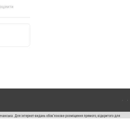
 оцінити
ичанська. Для інтернет-видань обов'язкове розміщення прямого, відкритого для
лама" публікуються на правах реклами.