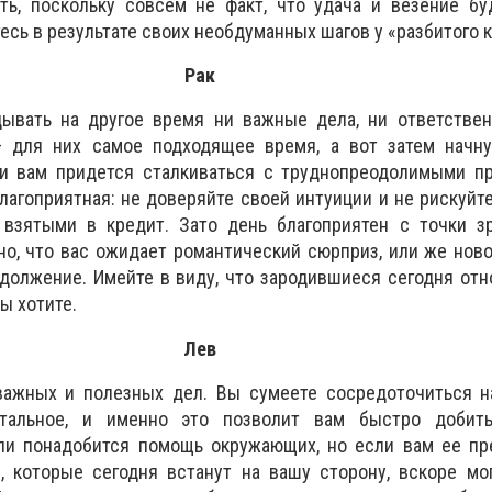
ть, поскольку совсем не факт, что удача и везение бу
тесь в результате своих необдуманных шагов у «разбитого 
Рак
дывать на другое время ни важные дела, ни ответствен
 для них самое подходящее время, а вот затем начну
 и вам придется сталкиваться с труднопреодолимыми пр
лагоприятная: не доверяйте своей интуиции и не рискуйте
, взятыми в кредит. Зато день благоприятен с точки з
о, что вас ожидает романтический сюрприз, или же нов
должение. Имейте в виду, что зародившиеся сегодня от
вы хотите.
Лев
ажных и полезных дел. Вы сумеете сосредоточиться на
тальное, и именно это позволит вам быстро добит
 ли понадобится помощь окружающих, но если вам ее пр
, которые сегодня встанут на вашу сторону, вскоре мо