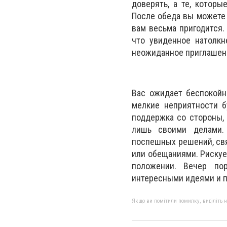
доверять, а те, которы
После обеда вы можете 
вам весьма пригодится.
что увиденное натолкн
неожиданное приглашени
Вас ожидает беспокойн
мелкие неприятности б
поддержка со стороны, 
лишь своими делами. 
поспешных решений, свя
или обещаниями. Рискуе
положении. Вечер по
интересными идеями и п
Якщо ви помітили помилку, виділіть нео