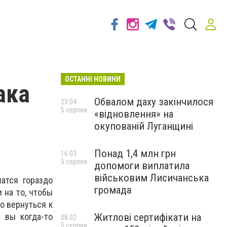
ОСТАННІ НОВИНИ
ака
Обвалом даху закінчилося
23:04
5 серпня
«відновлення» на
окупованій Луганщині
Понад 1,4 млн грн
16:03
5 серпня
допомоги виплатила
військовим Лисичанська
атся гораздо
громада
 на то, чтобы
о вернуться к
Житлові сертифікати на
 вы когда-то
08:02
5 серпня