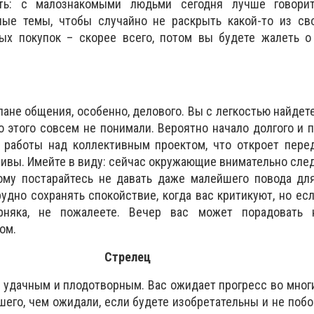
ть: с малознакомыми людьми сегодня лучше говори
ные темы, чтобы случайно не раскрыть какой-то из сво
ых покупок – скорее всего, потом вы будете жалеть о
лане общения, особенно, делового. Вы с легкостью найдет
о этого совсем не понимали. Вероятно начало долгого и 
 работы над коллективным проектом, что откроет пере
ивы. Имейте в виду: сейчас окружающие внимательно следя
тому постарайтесь не давать даже малейшего повода дл
рудно сохранять спокойствие, когда вас критикуют, но ес
ерняка, не пожалеете. Вечер вас может порадовать
ом.
Стрелец
 удачным и плодотворным. Вас ожидает прогресс во многи
шего, чем ожидали, если будете изобретательны и не поб