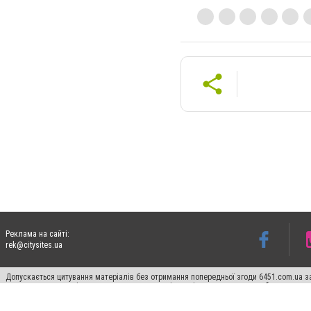
Реклама на сайті:
rek@citysites.ua
Допускається цитування матеріалів без отримання попередньої згоди 6451.com.ua за
пошукових систем гіперпосилання на цитовані статті не нижче другого абзацу в тек
Матеріали з плашками "Новини компаній", "Промо", "Партнерський матеріал", "Партнер