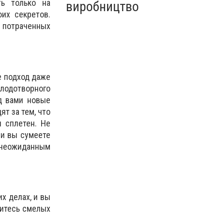
ть только на
виробництво
их секретов.
 потраченных
е подход даже
плодотворного
д вами новые
т за тем, что
я сплетен. Не
ли вы сумеете
 неожиданным
х делах, и вы
оитесь смелых