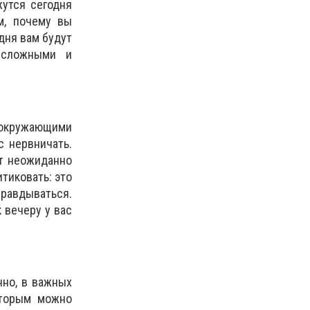
жутся сегодня
м, почему вы
одня вам будут
 сложными и
 окружающими
с нервничать.
ет неожиданно
итиковать: это
правдываться.
 вечеру у вас
нно, в важных
оторым можно