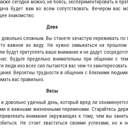
акже сегодня можно, не боясь, экспериментировать и брат
ача будет вам во всем сопутствовать. Вечером вас м
щее знакомство.
Дева
 довольно сложным. Вы станете зачастую переживать по п
-то важное из виду. Не нужно замыкаться на прошлом
и будут притуплять ваше внимание и не дадут сосредоточ
час. Будьте предельно внимательны при общении с теми
эти люди изо всех сил пытаются вас чем-то заинтересовать
ания. Вероятны трудности в общении с близкими людьми
имать вас правильно.
Весы
и довольно удачный день, который вряд ли ознаменуетс
ми и важными жизненными переменами. Старайтесь держа
привлекать внимание окружающих к тому, чем вы заняты
обиться. Не стоит хвастаться своими успехами, но и н