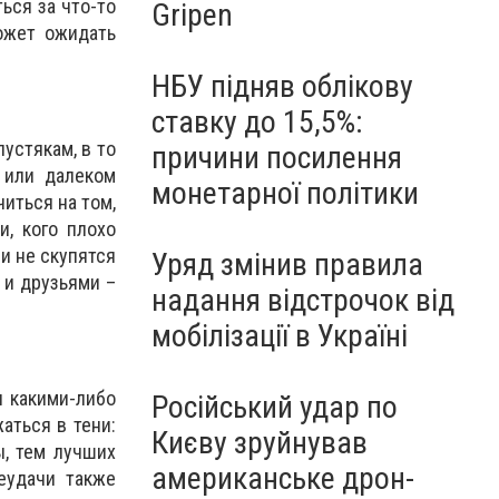
ься за что-то
Gripen
ожет ожидать
НБУ підняв облікову
ставку до 15,5%:
устякам, в то
причини посилення
 или далеком
монетарної політики
иться на том,
, кого плохо
 и не скупятся
Уряд змінив правила
 и друзьями –
надання відстрочок від
мобілізації в Україні
я какими-либо
Російський удар по
ться в тени:
Києву зруйнував
, тем лучших
американське дрон-
еудачи также