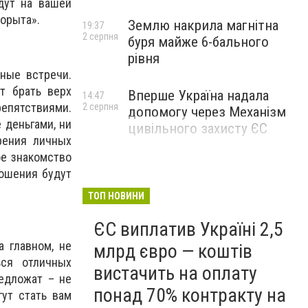
дут на вашей
корыта».
Землю накрила магнітна
19:37
2 серпня
буря майже 6-бального
рівня
ные встречи.
т брать верх
Вперше Україна надала
14:47
епятствиями.
2 серпня
допомогу через Механізм
 деньгами, ни
цивільного захисту ЄС
рения личных
ое знакомство
ношения будут
ТОП НОВИНИ
ЄС виплатив Україні 2,5
 главном, не
млрд євро — коштів
ься отличных
вистачить на оплату
едложат – не
понад 70% контракту на
гут стать вам