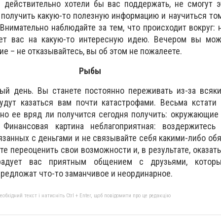
е действительно хотели бы вас поддержать, не смогут э
получить какую-то полезную информацию и научиться том
 Внимательно наблюдайте за тем, что происходит вокруг: 
ет вас на какую-то интересную идею. Вечером вы мож
е – не отказывайтесь, вы об этом не пожалеете.
Рыбы
ый день. Вы станете постоянно переживать из-за всяки
удут казаться вам почти катастрофами. Весьма кстати 
но ее вряд ли получится сегодня получить: окружающие
Финансовая картина неблагоприятная: воздержитесь
занных с деньгами и не связывайте себя какими-либо об
те переоценить свои возможности и, в результате, оказат
радует вас приятным общением с друзьями, которы
редложат что-то заманчивое и неординарное.
бхідний текст і натисніть Ctrl + Enter, щоб повідомити про це редакцію