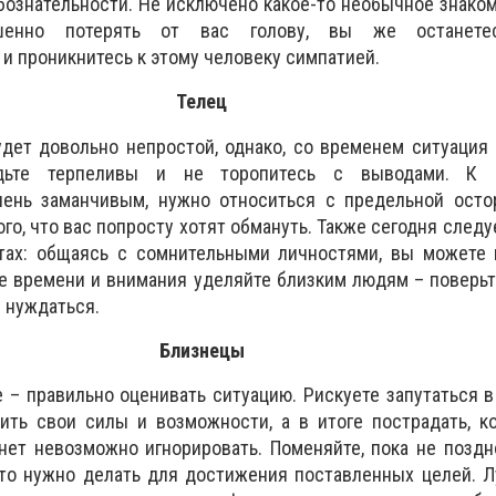
бознательности. Не исключено какое-то необычное знаком
шенно потерять от вас голову, вы же останете
и проникнитесь к этому человеку симпатией.
Телец
дет довольно непростой, однако, со временем ситуация
дьте терпеливы и не торопитесь с выводами. К 
ень заманчивым, нужно относиться с предельной осто
ого, что вас попросту хотят обмануть. Также сегодня след
тах: общаясь с сомнительными личностями, вы можете 
е времени и внимания уделяйте близким людям – поверьте
м нуждаться.
Близнецы
е – правильно оценивать ситуацию. Рискуете запутаться 
ить свои силы и возможности, а в итоге пострадать, к
ет невозможно игнорировать. Поменяйте, пока не поздн
что нужно делать для достижения поставленных целей. 