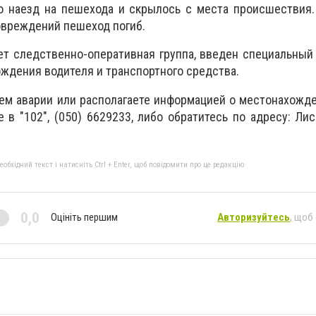
о наезд на пешехода и скрылось с места происшествия.
овреждений пешеход погиб.
ет следственно-оперативная группа, введен специальный
ждения водителя и транспортного средства.
ем аварии или располагаете информацией о местонахожд
 в "102",
(050) 6629233, либо обратитесь по адресу:
Лис
бхідний текст і натисніть Ctrl + Enter, щоб повідомити про це редакцію
0,0
Оцініть першим
Авторизуйтесь
, щоб