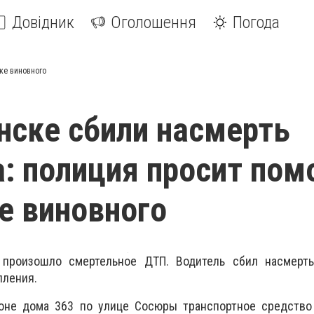
Довідник
Оголошення
Погода
ке виновного
нске сбили насмерть
: полиция просит по
е виновного
 произошло смертельное ДТП. Водитель сбил насмерт
пления.
йоне дома 363 по улице Сосюры транспортное средство 