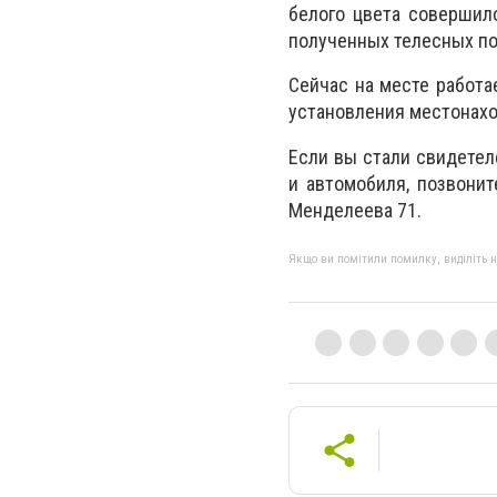
белого цвета совершил
полученных телесных п
Сейчас на месте работа
установления местонахо
Если вы стали свидетел
и автомобиля, позвоните
Менделеева 71.
Якщо ви помітили помилку, виділіть нео