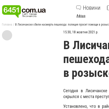
Новини
Афіша
Головна
В Лисичанске сбили насмерть пешехода: полиция просит помощи в розыс
15:30, 18 жовтня 2021 р.
В Лисича
пешехода
в розыск
Сегодня в Лисичанске
скрылся с места престу
Установлено, что в ра