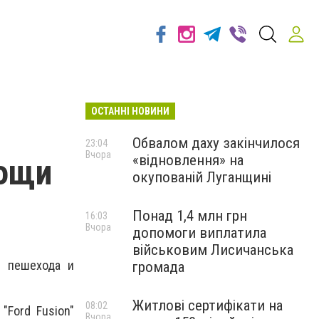
ОСТАННІ НОВИНИ
Обвалом даху закінчилося
23:04
Вчора
«відновлення» на
мощи
окупованій Луганщині
Понад 1,4 млн грн
16:03
Вчора
допомоги виплатила
військовим Лисичанська
ь пешехода и
громада
Житлові сертифікати на
08:02
"Ford Fusion"
Вчора