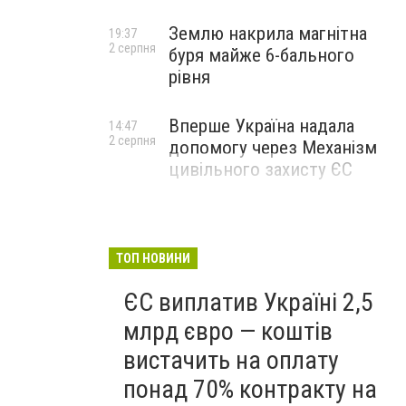
Землю накрила магнітна
19:37
2 серпня
буря майже 6-бального
рівня
Вперше Україна надала
14:47
2 серпня
допомогу через Механізм
цивільного захисту ЄС
ТОП НОВИНИ
ЄС виплатив Україні 2,5
млрд євро — коштів
вистачить на оплату
понад 70% контракту на