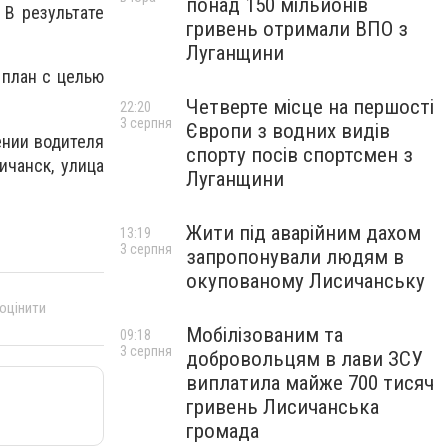
понад 150 мільйонів
 В результате
гривень отримали ВПО з
Луганщини
 план с целью
Четверте місце на першості
22:20
3 серпня
Європи з водних видів
ении водителя
спорту посів спортсмен з
ичанск, улица
Луганщини
Жити під аварійним дахом
13:19
3 серпня
запропонували людям в
окупованому Лисичанську
 оцінити
Мобілізованим та
09:18
3 серпня
добровольцям в лави ЗСУ
виплатила майже 700 тисяч
гривень Лисичанська
громада