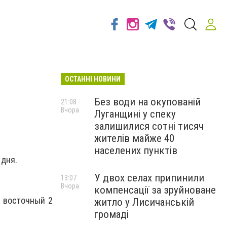
ОСТАННІ НОВИНИ
Без води на окупованій
21:08
Вчора
Луганщині у спеку
залишилися сотні тисяч
жителів майже 40
населених пунктів
 дня.
У двох селах припинили
13:07
Вчора
компенсації за зруйноване
р восточный 2
житло у Лисичанській
громаді