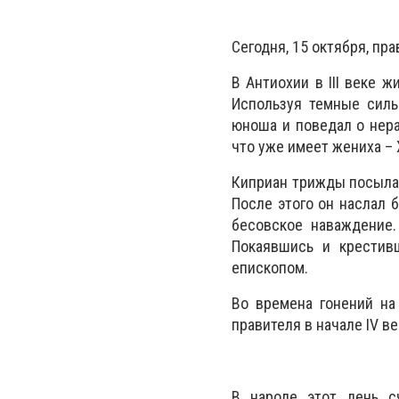
Сегодня, 15 октября, пр
В Антиохии в III веке 
Используя темные силы
юноша и поведал о нера
что уже имеет жениха – 
Киприан трижды посылал
После этого он наслал 
бесовское наваждение.
Покаявшись и крестивш
епископом.
Во времена гонений на
правителя в начале IV ве
В народе этот день с