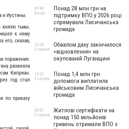
Понад 28 млн грн на
09:48
Вчора
підтримку ВПО у 2026 році
а и Иустины.
спрямувала Лисичанська
я князю тьмы.
громада
ришел к нему
 его, сказав,
Обвалом даху закінчилося
23:04
5 серпня
«відновлення» на
окупованій Луганщині
ли поражение.
тина развеяла
 сам Киприан.
Понад 1,4 млн грн
16:03
5 серпня
рез год стал
допомоги виплатила
військовим Лисичанська
громада
и по приказу
Житлові сертифікати на
08:02
5 серпня
понад 150 мільйонів
гривень отримали ВПО з
истой силой.