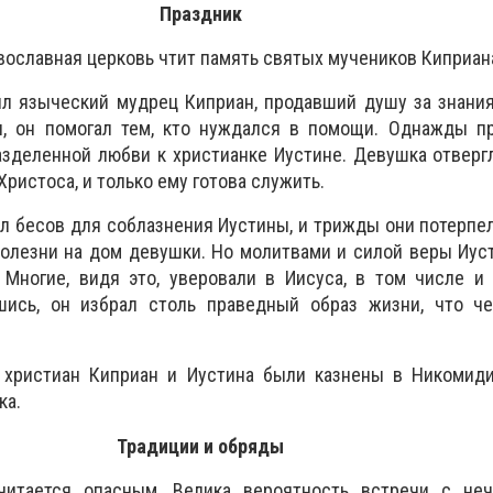
Праздник
авославная церковь чтит память святых мучеников Киприан
жил языческий мудрец Киприан, продавший душу за знани
, он помогал тем, кто нуждался в помощи. Однажды п
зделенной любви к христианке Иустине. Девушка отвергла
Христоса, и только ему готова служить.
 бесов для соблазнения Иустины, и трижды они потерпе
болезни на дом девушки. Но молитвами и силой веры Иус
 Многие, видя это, уверовали в Иисуса, в том числе и
ись, он избрал столь праведный образ жизни, что че
 христиан Киприан и Иустина были казнены в Никомиди
ка.
Традиции и обряды
читается опасным. Велика вероятность встречи с неч