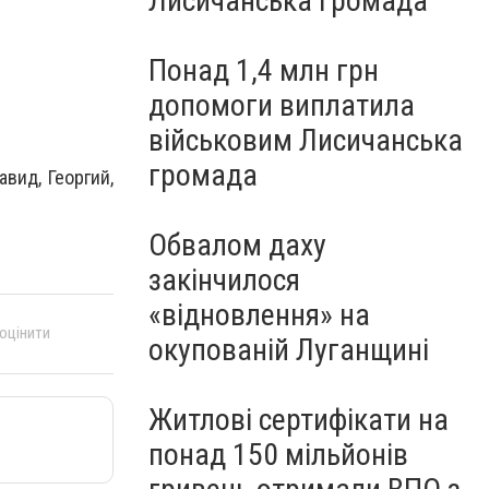
Лисичанська громада
Понад 1,4 млн грн
допомоги виплатила
військовим Лисичанська
громада
авид, Георгий,
Обвалом даху
закінчилося
«відновлення» на
 оцінити
окупованій Луганщині
Житлові сертифікати на
понад 150 мільйонів