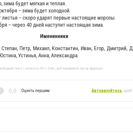
, зима будет мягкая и теплая.
ктября – зима будет холодной.
т листья – скоро ударят первые настоящие морозы.
бря – через 40 дней наступит настоящая зима.
Именинники
 Степан, Петр, Михаил, Константин, Иван, Егор, Дмитрий, Д
Юстина, Устинья, Анна, Александра.
бхідний текст і натисніть Ctrl + Enter, щоб повідомити про це редакцію
0,0
Оцініть першим
Авторизуйтесь
, щоб