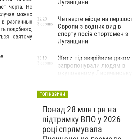
Луганщини
ет черта. Но
случае можно
Четверте місце на першості
22:20
я в различных
3 серпня
Європи з водних видів
ть подобного,
спорту посів спортсмен з
ться святому
Луганщини
в.
Жити під аварійним дахом
13:19
3 серпня
запропонували людям в
окупованому Лисичанську
ТОП НОВИНИ
Понад 28 млн грн на
підтримку ВПО у 2026
році спрямувала