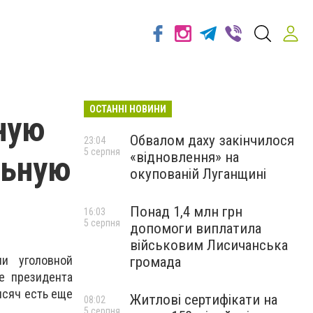
ОСТАННІ НОВИНИ
ную
Обвалом даху закінчилося
23:04
5 серпня
«відновлення» на
льную
окупованій Луганщині
Понад 1,4 млн грн
16:03
5 серпня
допомоги виплатила
військовим Лисичанська
и уголовной
громада
е президента
ысяч есть еще
Житлові сертифікати на
08:02
5 серпня