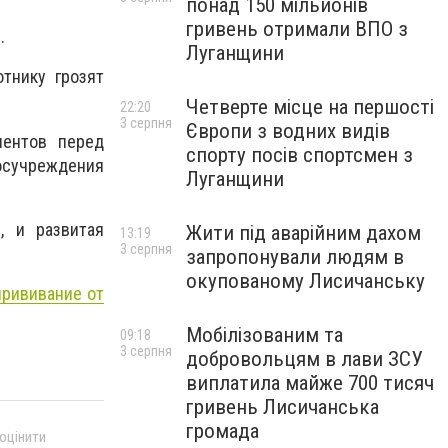
понад 150 мільйонів
гривень отримали ВПО з
и.
Луганщини
отнику грозят
Четверте місце на першості
22:20
3 серпня
Європи з водних видів
иентов перед
спорту посів спортсмен з
госучреждения
Луганщини
, и развитая
Жити під аварійним дахом
13:19
3 серпня
запропонували людям в
окупованому Лисичанську
рививание от
Мобілізованим та
09:18
3 серпня
добровольцям в лави ЗСУ
виплатила майже 700 тисяч
гривень Лисичанська
громада
 оцінити