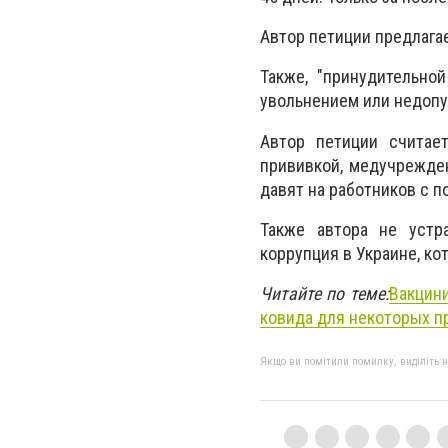
Автор петиции предлагае
Также, "принудительной
увольнением или недопус
Автор петиции считае
прививкой, медучрежден
давят на работников с 
Также автора не устра
коррупция в Украине, ко
Читайте по теме:
Вакцин
ковида для некоторых п
Якщо ви помітили помилку, виділіть нео