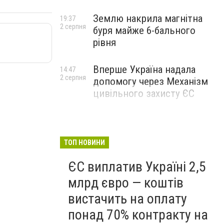
Землю накрила магнітна
19:37
2 серпня
буря майже 6-бального
рівня
Вперше Україна надала
14:47
2 серпня
допомогу через Механізм
цивільного захисту ЄС
ТОП НОВИНИ
ЄС виплатив Україні 2,5
млрд євро — коштів
вистачить на оплату
понад 70% контракту на