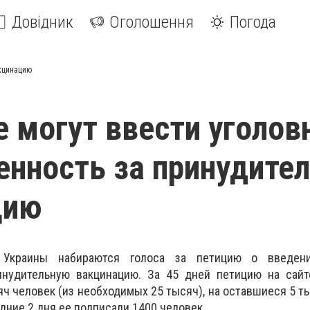
Довідник
Оголошення
Погода
акцинацию
е могут ввести уголов
енность за принудите
цию
 Украины набираются голоса за петицию о введени
инудительную вакцинацию. За 45 дней петицию на сайт
яч человек (из необходимых 25 тысяч), на оставшиеся 5 т
едние 2 дня ее подписали 1400 человек.