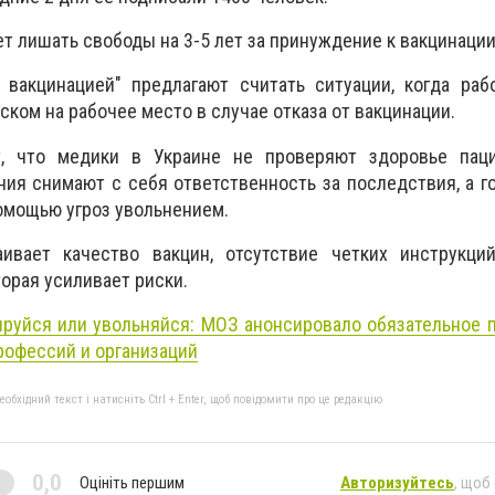
т лишать свободы на 3-5 лет за принуждение к вакцинаци
 вакцинацией" предлагают считать ситуации, когда раб
ком на рабочее место в случае отказа от вакцинации.
т, что медики в Украине не проверяют здоровье пац
ия снимают с себя ответственность за последствия, а 
помощью угроз увольнением.
ивает качество вакцин, отсутствие четких инструкций
торая усиливает риски.
ируйся или
увольняйся:
МОЗ анонсировало обязательное п
рофессий и организаций
бхідний текст і натисніть Ctrl + Enter, щоб повідомити про це редакцію
0,0
Оцініть першим
Авторизуйтесь
, щоб