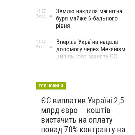
Землю накрила магнітна
19:37
2 серпня
буря майже 6-бального
рівня
Вперше Україна надала
14:47
2 серпня
допомогу через Механізм
цивільного захисту ЄС
ТОП НОВИНИ
ЄС виплатив Україні 2,5
млрд євро — коштів
вистачить на оплату
понад 70% контракту на