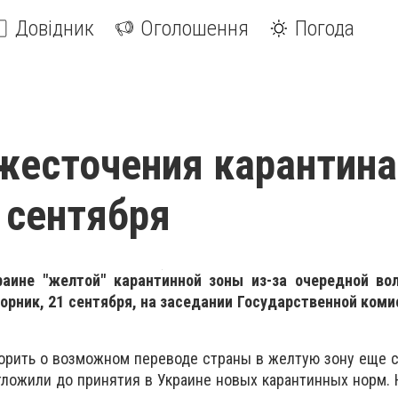
Довідник
Оголошення
Погода
жесточения карантина
 сентября
раине "желтой" карантинной зоны из-за очередной во
орник, 21 сентября, на заседании Государственной коми
орить о возможном переводе страны в желтую зону еще с
тложили до принятия в Украине новых карантинных норм.