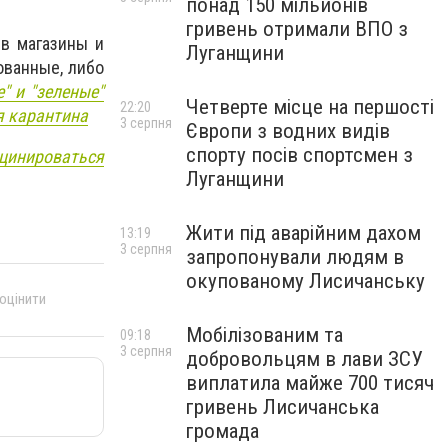
понад 150 мільйонів
гривень отримали ВПО з
 в магазины и
Луганщини
ованные, либо
" и "зеленые"
Четверте місце на першості
22:20
я карантина
3 серпня
Європи з водних видів
спорту посів спортсмен з
цинироваться
Луганщини
Жити під аварійним дахом
13:19
3 серпня
запропонували людям в
окупованому Лисичанську
 оцінити
Мобілізованим та
09:18
3 серпня
добровольцям в лави ЗСУ
виплатила майже 700 тисяч
гривень Лисичанська
громада