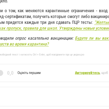
дило.
и о том, как меняются карантинные ограничения - вход
ид-сертификатам, получить которые смогут либо вакцинир
ым придется каждые три дня сдавать ПЦР тесты:
"Желтые
как пропуск, правила для школ. Утверждены новые услови
водили опрос касательно вакцинации:
Будете ли вы вак
еств во время карантина?
бхідний текст і натисніть Ctrl + Enter, щоб повідомити про це редакцію
0,0
Оцініть першим
Авторизуйтесь
, щоб