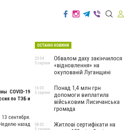
ОСТАННІ НОВИНИ
Обвалом даху закінчилося
23:04
5 серпня
«відновлення» на
окупованій Луганщині
Понад 1,4 млн грн
16:03
лны COVID-19
5 серпня
допомоги виплатила
ссия по ТЭБ и
військовим Лисичанська
громада
 13 сентября.
Житлові сертифікати на
 Неделю назад
08:02
5 серпня