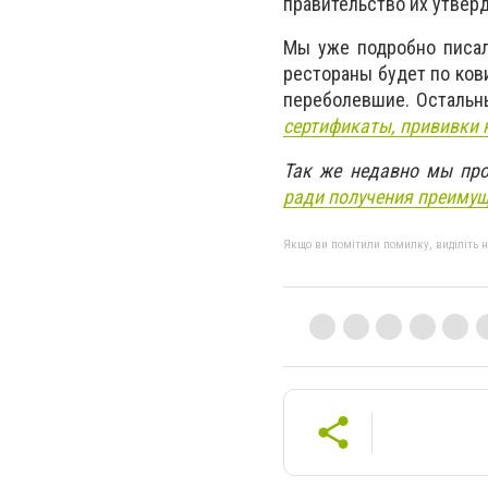
правительство их утвер
Мы уже подробно писал
рестораны будет по ков
переболевшие. Остальн
сертификаты, прививки 
Так же недавно мы про
ради получения преимущ
Якщо ви помітили помилку, виділіть нео