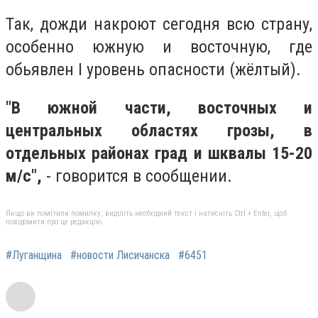
Так, дожди накроют сегодня всю страну,
особенно южную и восточную, где
обьявлен I уровень опасности (жёлтый).
"В южной части, восточных и
центральных областях грозы, в
отдельных районах град и шквалы 15-20
м/с",
- говорится в сообщении.
Якщо ви помітили помилку, виділіть необхідний текст і натисніть Ctrl + Enter, щоб
повідомити про це редакцію
#Луганщина
#новости Лисичанска
#6451