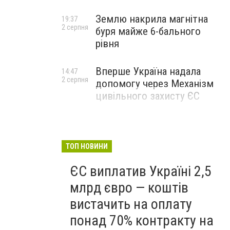
Землю накрила магнітна
19:37
2 серпня
буря майже 6-бального
рівня
Вперше Україна надала
14:47
2 серпня
допомогу через Механізм
цивільного захисту ЄС
ТОП НОВИНИ
ЄС виплатив Україні 2,5
млрд євро — коштів
вистачить на оплату
понад 70% контракту на