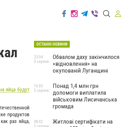
ОСТАННІ НОВИНИ
жал
Обвалом даху закінчилося
23:04
5 серпня
«відновлення» на
окупованій Луганщині
Понад 1,4 млн грн
16:03
на яйца будут
5 серпня
допомоги виплатила
військовим Лисичанська
громада
отечественной
ске продуктов
Житлові сертифікати на
как раз яйца,
08:02
5 серпня