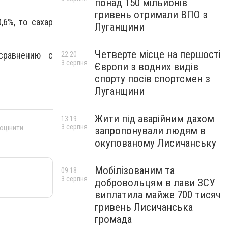
понад 150 мільйонів
гривень отримали ВПО з
,6%, то сахар
Луганщини
Четверте місце на першості
сравнению с
22:20
3 серпня
Європи з водних видів
спорту посів спортсмен з
Луганщини
Жити під аварійним дахом
13:19
3 серпня
 оцінити
запропонували людям в
окупованому Лисичанську
Мобілізованим та
09:18
3 серпня
добровольцям в лави ЗСУ
виплатила майже 700 тисяч
гривень Лисичанська
громада