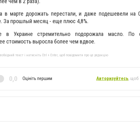
ее чем в 2 раза).
а в марте дорожать перестали, и даже подешевели на 0
. За прошлый месяц - еще плюс 4,8%.
е в Украине стремительно подорожала масло. По 
ее стоимость выросла более чем вдвое.
бхідний текст і натисніть Ctrl + Enter, щоб повідомити про це редакцію
0,0
Оцініть першим
Авторизуйтесь
, щоб