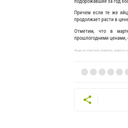
подорожавшие за год бол
Причем если те же яйц
продолжает расти в цене
Отметим, что в март
прошлогодними ценами, 
Якщо ви помітили помилку, виділіть нео