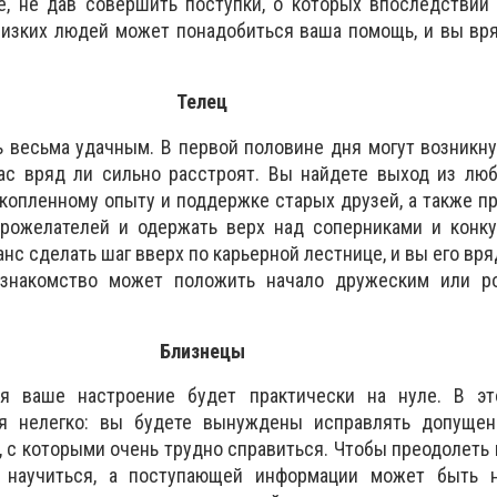
е, не дав совершить поступки, о которых впоследствии
лизких людей может понадобиться ваша помощь, и вы вр
Телец
 весьма удачным. В первой половине дня могут возникн
вас вряд ли сильно расстроят. Вы найдете выход из лю
копленному опыту и поддержке старых друзей, а также пр
рожелателей и одержать верх над соперниками и конку
с сделать шаг вверх по карьерной лестнице, и вы его вряд
знакомство может положить начало дружеским или р
Близнецы
я ваше настроение будет практически на нуле. В э
ся нелегко: вы будете вынуждены исправлять допуще
, с которыми очень трудно справиться. Чтобы преодолеть 
 научиться, а поступающей информации может быть н