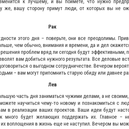
зменится к лучшему, и вы поймете, что нужно предпр
му же, вашу сторону примут люди, от которых вы не ож
Рак
удности этого дня – поверьте, они все преодолимы. При
ольше, чем обычно, внимания и времени, да и дел окажет
решения проблем вряд ли сегодня будут эффективными, 
зволят вам добиться нужного результата. Все деловые вс
договориться о выгодном сотрудничестве. Вечером вероя
юдьми – вам могут припомнить старую обиду или давнее ра
Лев
льшую часть дня заниматься чужими делами, а не своими, 
сможете научиться чему-то новому и познакомиться с лю
ам в реализации ваших проектов. Ваши идеи будут наст
ак много будет желающих поддержать их. Главное – не
их воплощения в жизнь еще не наступил. Вечером вы мож