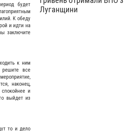
гривень отримали ВПО з
период будет
Луганщини
лагоприятным
илий. К обеду
рой и идти на
вы заключите
ходить к ним
 решите все
мероприятие,
ся, наконец,
 спокойнее и
то выйдет из
ут то и дело