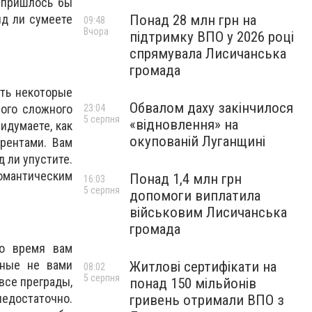
 пришлось бы
Понад 28 млн грн на
яд ли сумеете
09:48
Вчора
підтримку ВПО у 2026 році
спрямувала Лисичанська
громада
уть некоторые
Обвалом даху закінчилося
бого сложного
23:04
5 серпня
«відновлення» на
идумаете, как
окупованій Луганщині
рентами. Вам
 ли упустите.
омантическим
Понад 1,4 млн грн
16:03
5 серпня
допомоги виплатила
військовим Лисичанська
громада
то время вам
нные не вами
Житлові сертифікати на
08:02
5 серпня
все преграды,
понад 150 мільйонів
едостаточно.
гривень отримали ВПО з