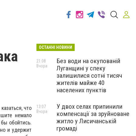
ОСТАННІ НОВИНИ
ака
Без води на окупованій
21:08
Вчора
Луганщині у спеку
залишилися сотні тисяч
жителів майже 40
населених пунктів
У двох селах припинили
13:07
казаться, что
Вчора
компенсації за зруйноване
ышите немало
житло у Лисичанській
 бы обойтись.
громаді
 но и удержит