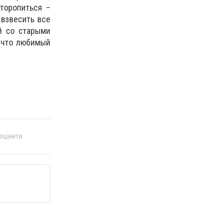
торопиться –
 взвесить все
й со старыми
, что любимый
 оцінити