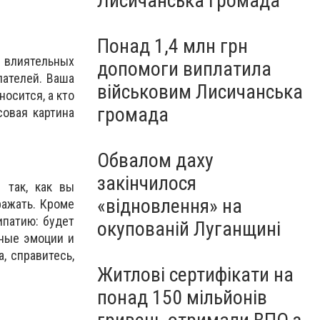
Лисичанська громада
Понад 1,4 млн грн
и влиятельных
допомоги виплатила
лателей. Ваша
військовим Лисичанська
осится, а кто
громада
совая картина
Обвалом даху
закінчилося
 так, как вы
«відновлення» на
ражать. Кроме
ипатию: будет
окупованій Луганщині
вные эмоции и
, справитесь,
Житлові сертифікати на
понад 150 мільйонів