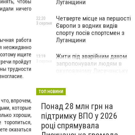
инять, чтобы
Луганщини
идали ничего
Четверте місце на першості
22:20
3 серпня
Європи з водних видів
спорту посів спортсмен з
Луганщини
вычная работа
ся неожиданно
поэтому ищите
Жити під аварійним дахом
13:19
тречи пройдут
3 серпня
запропонували людям в
тны трудности
окупованому Лисичанську
зногласие.
ТОП НОВИНИ
что, впрочем,
Понад 28 млн грн на
дьми, которые
підтримку ВПО у 2026
олько хороши,
 торопиться,
році спрямувала
ете оказаться