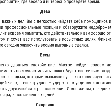
роприятии, где весело и интересно проведете время.
Дева
 важных дел. Вы с легкостью найдете себе помощников 
вои профессиональные позиции и обезоружите недоброже
ит вовремя заметить, кто действительно к вам хорошо отн
ом и хочет вас использовать в корыстных целях. Финан
те сегодня заключить весьма выгодные сделки.
Весы
егко даваться спокойствие. Многое пойдет совсем не
димость постоянно менять планы будет вас сильно разд
ело с людьми, которые вызывают у вас откровенную ант
щий язык, а еще труднее – удержать в узде свои негати
сть дружелюбия и расположения. И все же вы, наверняка
ься ради поставленных целей.
Скорпион