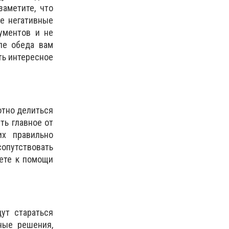
заметите, что
е негативные
ументов и не
ле обеда вам
ть интересное
отно делиться
ть главное от
их правильно
сопутствовать
нете к помощи
ут стараться
ные решения,