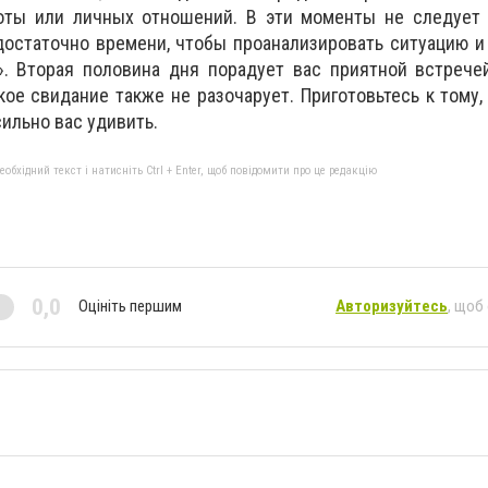
ты или личных отношений. В эти моменты не следует 
 достаточно времени, чтобы проанализировать ситуацию и
». Вторая половина дня порадует вас приятной встрече
кое свидание также не разочарует. Приготовьтесь к тому
ильно вас удивить.
бхідний текст і натисніть Ctrl + Enter, щоб повідомити про це редакцію
0,0
Оцініть першим
Авторизуйтесь
, щоб