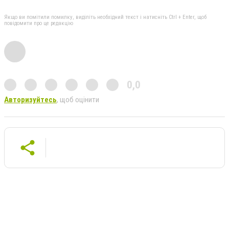
Якщо ви помітили помилку, виділіть необхідний текст і натисніть Ctrl + Enter, щоб
повідомити про це редакцію
0,0
Авторизуйтесь
, щоб оцінити