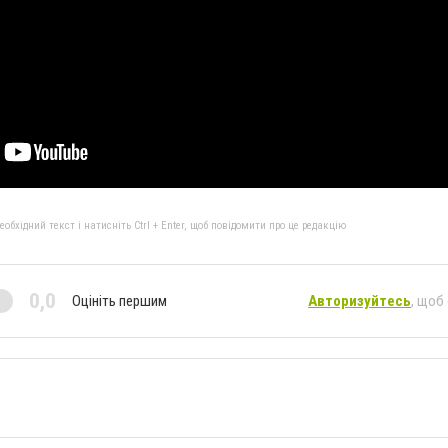
бхідний текст і натисніть Ctrl + Enter, щоб повідомити про це редакцію
0,0
Оцініть першим
Авторизуйтесь
, щоб