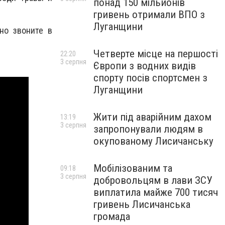
понад 150 мільйонів
гривень отримали ВПО з
Луганщини
но звоните в
Четверте місце на першості
22:20
3 серпня
Європи з водних видів
спорту посів спортсмен з
Луганщини
Жити під аварійним дахом
13:19
3 серпня
запропонували людям в
окупованому Лисичанську
Мобілізованим та
09:18
3 серпня
добровольцям в лави ЗСУ
виплатила майже 700 тисяч
гривень Лисичанська
громада