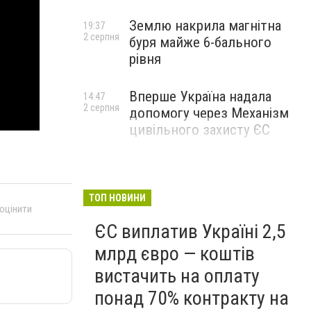
Землю накрила магнітна
19:37
2 серпня
буря майже 6-бального
рівня
Вперше Україна надала
14:47
2 серпня
допомогу через Механізм
цивільного захисту ЄС
ТОП НОВИНИ
 оцінити
ЄС виплатив Україні 2,5
млрд євро — коштів
вистачить на оплату
понад 70% контракту на