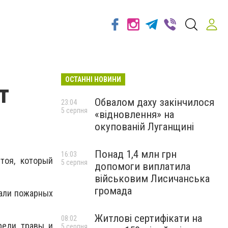
ОСТАННІ НОВИНИ
т
Обвалом даху закінчилося
23:04
5 серпня
«відновлення» на
окупованій Луганщині
Понад 1,4 млн грн
16:03
тоя, который
5 серпня
допомоги виплатила
військовим Лисичанська
громада
вали пожарных
Житлові сертифікати на
08:02
реди травы и
5 серпня