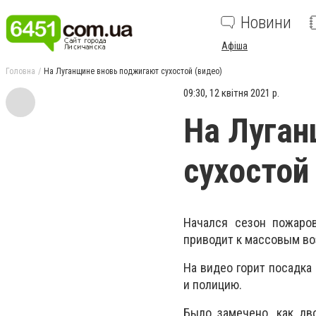
Новини
Афіша
Головна
На Луганщине вновь поджигают сухостой (видео)
09:30, 12 квітня 2021 р.
На Луган
сухостой
Начался сезон пожаро
приводит к массовым воз
На видео горит посадка
и полицию.
Было замечено, как дв