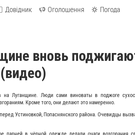
Довідник
Оголошення
Погода
щине вновь поджигаю
 (видео)
в на Луганщине. Люди сами виноваты в поджоге сухос
гораниям. Кроме того, они делают это намеренно.
 перед Устиновкой, Попаснянского района. Очевидцы выз
ое парней в чёрной одежде делали очаги возгорания с