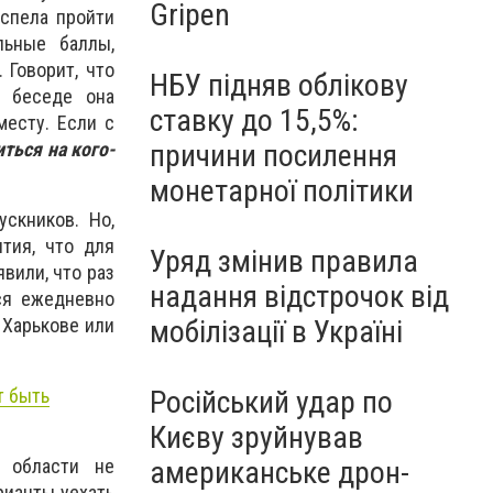
Gripen
успела пройти
льные баллы,
 Говорит, что
НБУ підняв облікову
В беседе она
ставку до 15,5%:
месту. Если с
ться на кого-
причини посилення
монетарної політики
скников. Но,
тия, что для
Уряд змінив правила
вили, что раз
надання відстрочок від
ся ежедневно
мобілізації в Україні
 Харькове или
Російський удар по
т быть
Києву зруйнував
американське дрон-
й области не
рианты уехать