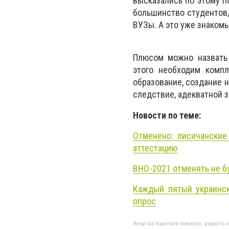
высказались по этому п
большинство студентов,
ВУЗы. А это уже знакомы
Плюсом можно назвать 
этого необходим комп
образование, создание 
следствие, адекватной 
Новости по теме:
Отменено: лисичанские
аттестацию
ВНО-2021 отменять не б
Каждый пятый украинск
опрос
Якщо ви помітили помилку, виділіть нео