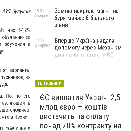
Землю накрила магнітна
и 395 будущих
19:37
2 серпня
буря майже 6-бального
рівня
Из них 54,2%
к обучению за
Вперше Україна надала
14:47
т обучения в
2 серпня
допомогу через Механізм
у.
цивільного захисту ЄС
вают варианты
пускников, их
уда.
ТОП НОВИНИ
. Но, по его
ЄС виплатив Україні 2,5
ставляющей в
млрд євро — коштів
 еще сложнее.
вистачить на оплату
 что в Чехии.
понад 70% контракту на
ть обучение в