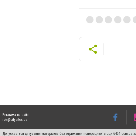
Реклама на сайті:
rek@citysites.ua
Допускається цитування матеріалів без отримання попередньої згоди 6451.com.ua за