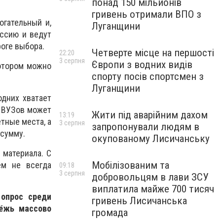
понад 150 мільйонів
гривень отримали ВПО з
огательный и,
Луганщини
ссию и ведут
роге выбора.
Четверте місце на першості
22:20
3 серпня
Європи з водних видів
котором можно
спорту посів спортсмен з
Луганщини
одних хватает
м ВУЗов может
Жити під аварійним дахом
13:19
тные места, а
3 серпня
запропонували людям в
 сумму.
окупованому Лисичанську
 материала. С
Мобілізованим та
ем не всегда
09:18
3 серпня
добровольцям в лави ЗСУ
виплатила майже 700 тисяч
 опрос среди
гривень Лисичанська
дёжь массово
громада