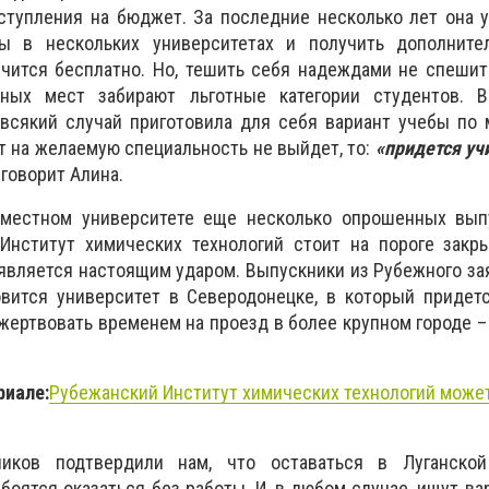
ступления на бюджет. За последние несколько лет она 
сы в нескольких университетах и получить дополните
чится бесплатно. Но, тешить себя надеждами не спешит.
ых мест забирают льготные категории студентов. 
 всякий случай приготовила для себя вариант учебы по 
 на желаемую специальность не выйдет, то:
«придется учи
- говорит Алина.
местном университете еще несколько опрошенных выпу
Институт химических технологий стоит на пороге закры
вляется настоящим ударом. Выпускники из Рубежного зая
овится университет в Северодонецке, в который придет
ожертвовать временем на проезд в более крупном городе –
риале:
Рубежанский
Институт
химических технологий може
иков подтвердили нам, что оставаться в Луганско
боятся оказаться без работы. И, в любом случае, ищут ва