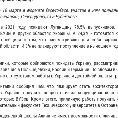
 16 марта в формате face-to-face, участие в нем принял
сичанска, Северодонецка и Рубежного.
, в 2021 году покидают Луганщину 78,5% выпускников. 
ВУЗы в других областях Украины. А 24,3% - готовятся 
 сообщили о том, что рассматривают для себя вариан
й области. И 3% не планируют поступление в нынешнем год
ники, которые собираются покидать Украину, рассматри
ования в Польше, Чехии, России и Германии. По словам вы
но с отсутствием работы в Украине и достойной оплаты тр
италий сообщил нам, что планирует стать архитектором
в Украине получить непросто из-за коррупционной со
оторых ВУЗов. Кроме этого, приличную работу получить
ительный факультет Технического университета в Остраве,
еродонецкой школы Алина не имеет возможности оплачива