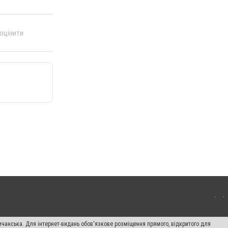
 оцінити
ичанська. Для інтернет-видань обов'язкове розміщення прямого, відкритого для