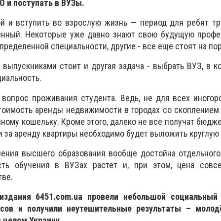
О и поступать в ВУЗы.
й и вступить во взрослую жизнь — период для ребят тр
венный. Некоторые уже давно знают свою будущую профе
пределенной специальности, другие - все еще стоят на по
д выпускниками стоит и другая задача - выбрать ВУЗ, в 
иальность.
вопрос проживания студента. Ведь, не для всех иногор
стоимость аренды недвижимости в городах со скопление
ному кошельку. Кроме этого, далеко не все получат бюдже
у и за аренду квартиры необходимо будет выложить круглую
чения высшего образования вообще достойна отдельного
ть обучения в ВУЗах растет и, при этом, цена совс
тве.
издания 6451.com.ua провели небольшой социальный
ссов и получили неутешительные результаты – моло
 целом Украину.