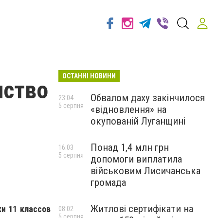
ОСТАННІ НОВИНИ
нство
Обвалом даху закінчилося
23:04
5 серпня
«відновлення» на
окупованій Луганщині
Понад 1,4 млн грн
16:03
5 серпня
допомоги виплатила
військовим Лисичанська
громада
Житлові сертифікати на
ки 11 классов
08:02
5 серпня