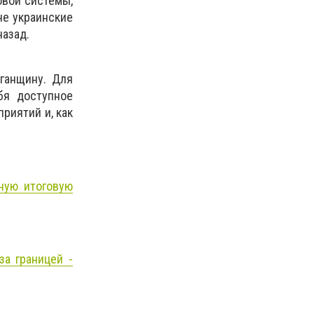
овой системы,
не украинские
назад.
ганщину. Для
бя доступное
риятий и, как
ную итоговую
а границей -