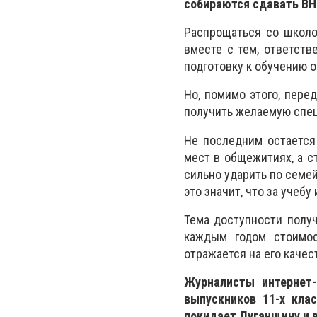
собираются сдавать ВН
Распрощаться со школо
вместе с тем, ответст
подготовку к обучению о
Но, помимо этого, пере
получить желаемую спец
Не последним остается 
мест в общежитиях, а 
сильно ударить по семей
это значит, что за учеб
Тема доступности полу
каждым годом стоимос
отражается на его качес
Журналисты интернет-
выпускников 11-х кла
покидает Луганщину и в