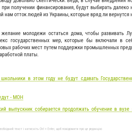
оводу довольно скептически. Ведь, в случае внедрения н
 при получении финансирования, будут выбирать далеко 
й нам отток людей из Украины, которые вряд ли вернутся 
желание молодежи остаться дома, чтобы развивать Лу
лекс государственных мер, которые бы включали в се
новых рабочих мест путем поддержки промышленных предп
заработной платы.
 школьники в этом году не будут сдавать Государствен
удут - МОН
ий выпускник собирается продолжать обучение в вузе з
бхідний текст і натисніть Ctrl + Enter, щоб повідомити про це редакцію