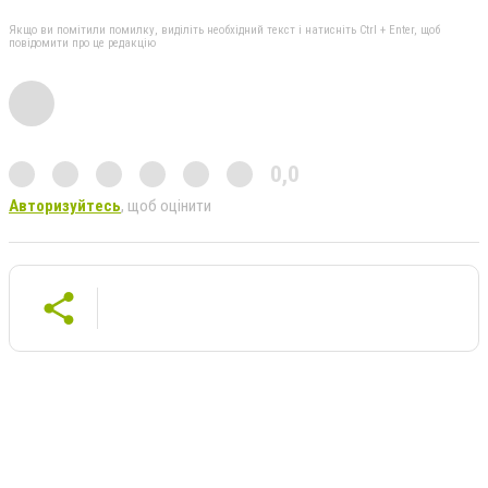
Якщо ви помітили помилку, виділіть необхідний текст і натисніть Ctrl + Enter, щоб
повідомити про це редакцію
0,0
Авторизуйтесь
, щоб оцінити