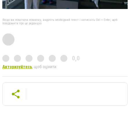
Якщо ви помітили помилку, виділіть необхідний текст і натисніть Ctrl + Enter, щоб
повідомити про це редакцію
0,0
Авторизуйтесь
, щоб оцінити