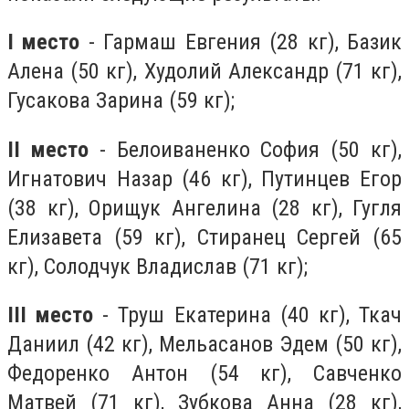
I место
- Гармаш Евгения (28 кг), Базик
Алена (50 кг), Худолий Александр (71 кг),
Гусакова Зарина (59 кг);
II место
- Белоиваненко София (50 кг),
Игнатович Назар (46 кг), Путинцев Егор
(38 кг), Орищук Ангелина (28 кг), Гугля
Елизавета (59 кг), Стиранец Сергей (65
кг), Солодчук Владислав (71 кг);
III место
- Труш Екатерина (40 кг), Ткач
Даниил (42 кг), Мельасанов Эдем (50 кг),
Федоренко Антон (54 кг), Савченко
Матвей (71 кг), Зубкова Анна (28 кг),