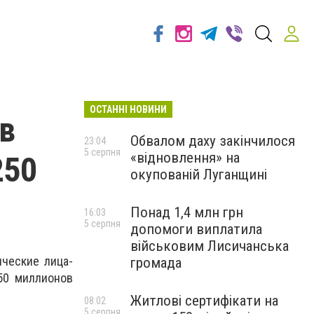
ОСТАННІ НОВИНИ
в
Обвалом даху закінчилося
23:04
5 серпня
«відновлення» на
250
окупованій Луганщині
Понад 1,4 млн грн
16:03
5 серпня
допомоги виплатила
військовим Лисичанська
ические лица-
громада
50 миллионов
Житлові сертифікати на
08:02
5 серпня