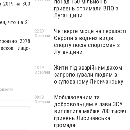
понад 150 мільйонів
в 2019 на 300
гривень отримали ВПО з
Луганщини
ен, что на 21
Четверте місце на першості
22:20
3 серпня
Європи з водних видів
ировано 2378
спорту посів спортсмен з
еское лицо-
Луганщини
Жити під аварійним дахом
13:19
3 серпня
запропонували людям в
окупованому Лисичанську
 оцінити
Мобілізованим та
09:18
3 серпня
добровольцям в лави ЗСУ
виплатила майже 700 тисяч
гривень Лисичанська
громада