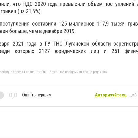
вили, что НДС 2020 года превысили объём поступлений 
гривен (на 31,6%).
поступления составили 125 миллионов 117,9 тысяч грив
вен больше, чем в декабре 2019.
аря 2021 года в ГУ ГНС Луганской области зарегистр
реди которых 2127 юридических лиц и 251 физич
бхідний текст і натисніть Ctrl + Enter, щоб повідомити про це редакцію
0,0
Оцініть першим
Авторизуйтесь
, щоб