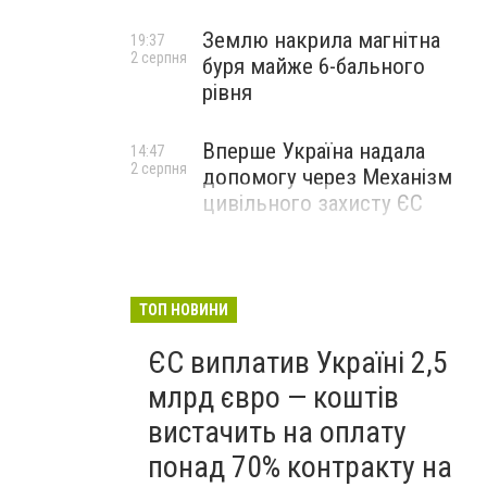
Землю накрила магнітна
19:37
2 серпня
буря майже 6-бального
рівня
Вперше Україна надала
14:47
2 серпня
допомогу через Механізм
цивільного захисту ЄС
ТОП НОВИНИ
ЄС виплатив Україні 2,5
млрд євро — коштів
вистачить на оплату
понад 70% контракту на