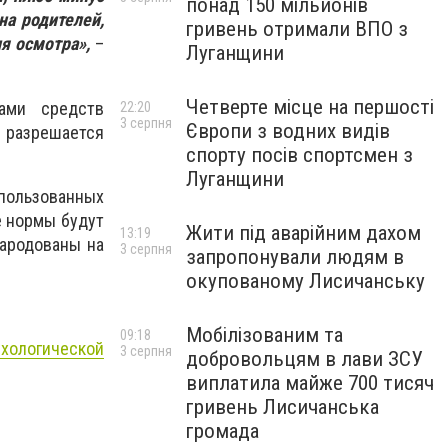
понад 150 мільйонів
на родителей,
гривень отримали ВПО з
я осмотра»,
–
Луганщини
Четверте місце на першості
ами средств
22:20
3 серпня
Європи з водних видів
 разрешается
спорту посів спортсмен з
Луганщини
ользованных
е нормы будут
Жити під аварійним дахом
13:19
народованы на
3 серпня
запропонували людям в
окупованому Лисичанську
Мобілізованим та
09:18
хологической
3 серпня
добровольцям в лави ЗСУ
виплатила майже 700 тисяч
гривень Лисичанська
громада