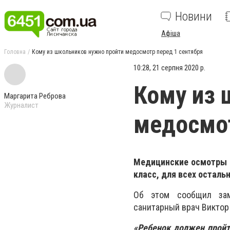
Новини
Афіша
Головна
Кому из школьников нужно пройти медосмотр перед 1 сентября
10:28, 21 серпня 2020 р.
Кому из 
Маргарита Реброва
Журналист
медосмот
Медицинские осмотры п
класс, для всех осталь
Об этом сообщил зам
санитарный врач Виктор
«Ребенок должен пройт