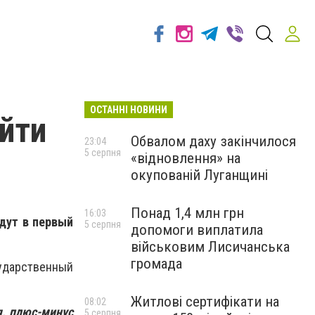
ОСТАННІ НОВИНИ
йти
Обвалом даху закінчилося
23:04
5 серпня
«відновлення» на
окупованій Луганщині
Понад 1,4 млн грн
16:03
дут в первый
5 серпня
допомоги виплатила
військовим Лисичанська
громада
дарственный
Житлові сертифікати на
08:02
я, плюс-минус
5 серпня