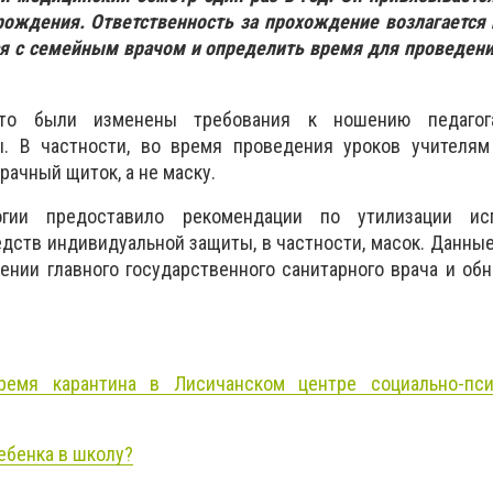
рождения. Ответственность за прохождение возлагается 
я с семейным врачом и определить время для проведени
то были изменены требования к ношению педагог
. В частности, во время проведения уроков учителям
ачный щиток, а не маску.
огии предоставило рекомендации по утилизации исп
едств индивидуальной защиты, в частности, масок. Данны
нии главного государственного санитарного врача и об
емя карантина в Лисичанском центре социально-пси
ебенка в школу?