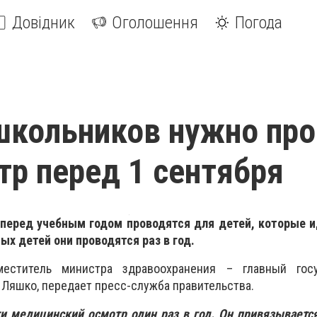
Довідник
Оголошення
Погода
школьников нужно про
р перед 1 сентября
еред учебным годом проводятся для детей, которые и
ных детей они проводятся раз в год.
еститель министра здравоохранения – главный госу
 Ляшко, передает пресс-служба правительства.
и медицинский осмотр один раз в год. Он привязываетс