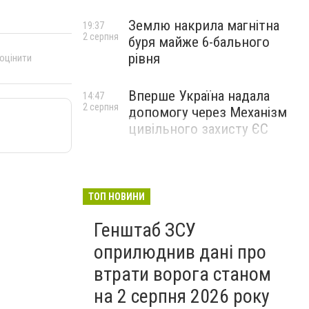
Землю накрила магнітна
19:37
2 серпня
буря майже 6-бального
рівня
 оцінити
Вперше Україна надала
14:47
2 серпня
допомогу через Механізм
цивільного захисту ЄС
ТОП НОВИНИ
Генштаб ЗСУ
оприлюднив дані про
втрати ворога станом
на 2 серпня 2026 року