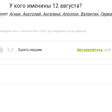
У кого именины 12 августа?
днуют
Агния, Анатолий, Ангелина, Аполлон, Валентин, Герма
бхідний текст і натисніть Ctrl + Enter, щоб повідомити про це редакцію
0,0
Оцініть першим
Авторизуйтесь
, щоб