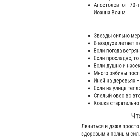
Апостолов от 70-т
Иоанна Воина
Звезды сильно мер
В воздухе летает п
Если погода ветрян
Если прохладно, то
Если душно и насек
Много рябины поспе
Иней на деревьях 
Если на улице тепло
Спелый овес во вто
Кошка старательно 
Чт
Лениться и даже просто 
здоровым и полным сил