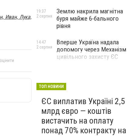
Землю накрила магнітна
19:37
2 серпня
н, Иван, Лука,
буря майже 6-бального
рівня
Вперше Україна надала
14:47
2 серпня
допомогу через Механізм
цивільного захисту ЄС
 оцінити
ТОП НОВИНИ
ЄС виплатив Україні 2,5
млрд євро — коштів
вистачить на оплату
понад 70% контракту на