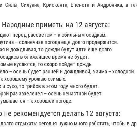
и Силы, Силуана, Крискента, Епенета и Андроника, а т
Народные приметы на 12 августа:
цают перед рассветом – к обильным осадкам.
аутина – солнечная погода еще долго продержится.
ая и дождливая, то дожди будут идти еще долго.
 осадков в ближайшее время не будет.
омые кусаются, то скоро пойдет дождь.
ло – осень будет ранней и дождливой, а зима – холодной.
– к хорошему урожаю озимых.
 и сухо, то грибов в этом году много будет.
рой раз зазеленел – осень ненастной будет.
умывается – к хорошей погоде.
о не рекомендуется делать 12 августа:
долго отдыхать: сегодня нужно много работать, чтобы в др
.