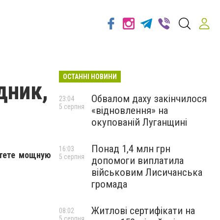
ОСТАННІ НОВИНИ
дник,
Обвалом даху закінчилося
23:04
5 серпня
«відновлення» на
окупованій Луганщині
Понад 1,4 млн грн
16:03
етете мощную
5 серпня
допомоги виплатила
військовим Лисичанська
громада
Житлові сертифікати на
08:02
5 серпня