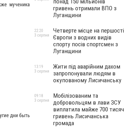
понад 150 мільйонів
акже мученика
гривень отримали ВПО з
Луганщини
Четверте місце на першості
22:20
3 серпня
Європи з водних видів
спорту посів спортсмен з
Луганщини
Жити під аварійним дахом
13:19
3 серпня
запропонували людям в
окупованому Лисичанську
Мобілізованим та
09:18
3 серпня
добровольцям в лави ЗСУ
виплатила майже 700 тисяч
угие дни быть
гривень Лисичанська
громада