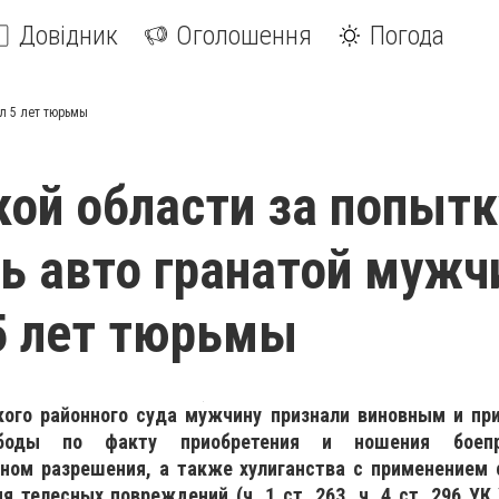
Довідник
Оголошення
Погода
ил 5 лет тюрьмы
кой области за попытк
ь авто гранатой мужч
5 лет тюрьмы
ого районного суда мужчину признали виновным и при
боды по факту приобретения и ношения боепр
ном разрешения, а также хулиганства с применением 
 телесных повреждений (ч. 1 ст. 263, ч. 4 ст. 296 УК