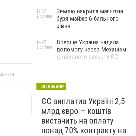
Землю накрила магнітна
19:37
2 серпня
буря майже 6-бального
рівня
Вперше Україна надала
14:47
2 серпня
допомогу через Механізм
цивільного захисту ЄС
 оцінити
ТОП НОВИНИ
ЄС виплатив Україні 2,5
млрд євро — коштів
вистачить на оплату
понад 70% контракту на