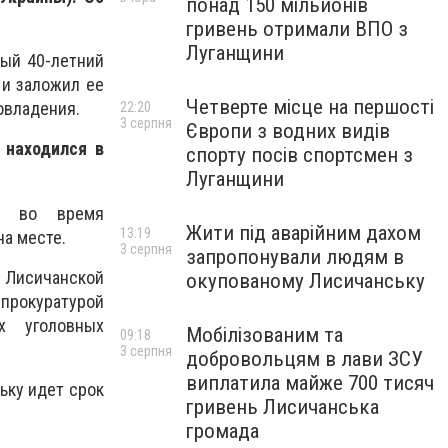
понад 150 мільйонів
гривень отримали ВПО з
Луганщини
мый 40-летний
 и заложил ее
Четверте місце на першості
мовладения.
22:20
3 серпня
Європи з водних видів
 находился в
спорту посів спортсмен з
Луганщини
ые во время
Жити під аварійним дахом
13:19
а месте.
3 серпня
запропонували людям в
 Лисичанской
окупованому Лисичанську
прокуратурой
х уголовных
Мобілізованим та
09:18
3 серпня
добровольцям в лави ЗСУ
виплатила майже 700 тисяч
ьку идет срок
гривень Лисичанська
громада