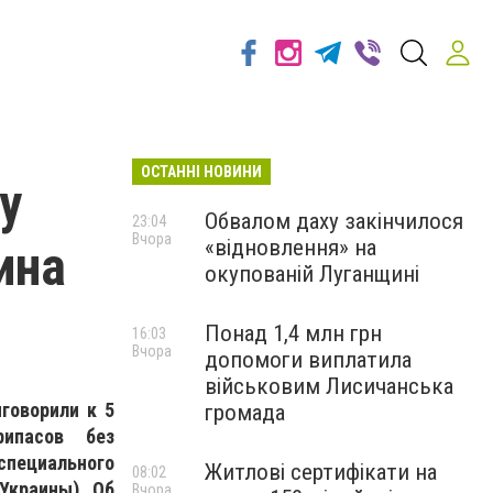
ОСТАННІ НОВИНИ
у
Обвалом даху закінчилося
23:04
Вчора
«відновлення» на
ина
окупованій Луганщині
Понад 1,4 млн грн
16:03
Вчора
допомоги виплатила
військовим Лисичанська
говорили к 5
громада
ипасов без
специального
Житлові сертифікати на
08:02
 Украины). Об
Вчора