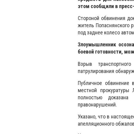
этом сообщили в пресс
Стороной обвинения док
житель Попаснянского р
под заднее колесо авто
Злоумышленник осозна
боевой готовности, мож
Взрыв транспортного
патрулирования обнаруж
Публичное обвинение 
местной прокуратуры Л
полностью доказана
правонарушений.
Указано, что в настояще
апелляционного обжалов