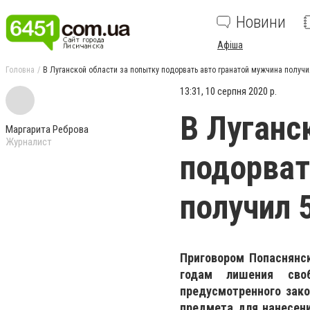
Новини
Афіша
Головна
В Луганской области за попытку подорвать авто гранатой мужчина получ
13:31, 10 серпня 2020 р.
В Луганс
Маргарита Реброва
Журналист
подорват
получил 
Приговором Попаснянск
годам лишения сво
предусмотренного зако
предмета для нанесения