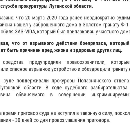
-службе прокуратуры Луганской области.
азано, что 20 марта 2020 года ранее неоднократно суди
айона нашел у заброшенного дома в Золотом гранату Ф-1
мобиля ЗАЗ-VIDA, который был припаркован у частного до
вал, что от взрывного действия боеприпаса, который
ет быть причинен вред жизни и здоровью других лиц.
 средства предупредили правоохранители, котор
или опасное взрывное устройство и обезвредили гранату н
в суде поддерживали прокуроры Попаснянского отдела
уганской области. В ходе судебного разбирательства 
 вина обвиняемого в совершении инкриминируемы
е время приговор суда не вступил в законную силу, поскол
ания - 30 дней со дня провозглашения приговора.