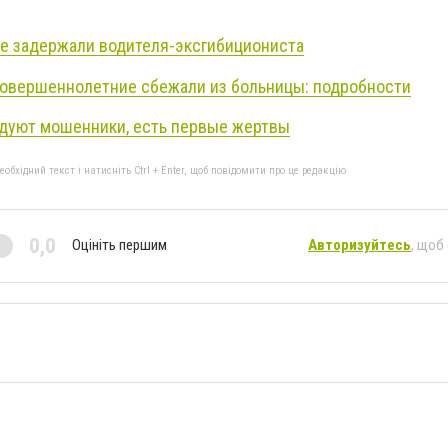
е задержали водителя-эксгибициониста
совершеннолетние сбежали из больницы: подробности
удуют мошенники, есть первые жертвы
бхідний текст і натисніть Ctrl + Enter, щоб повідомити про це редакцію
0,0
Оцініть першим
Авторизуйтесь
, щоб