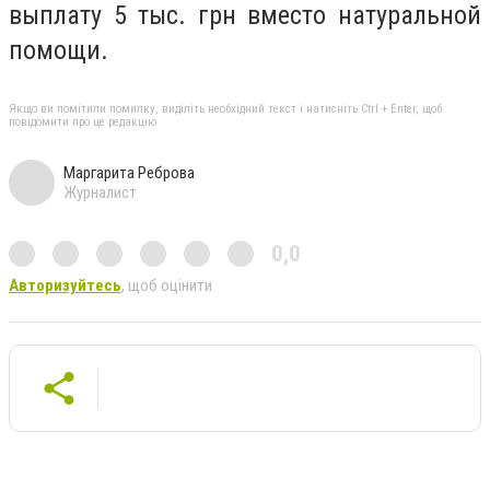
выплату 5 тыс. грн вместо натуральной
помощи.
Якщо ви помітили помилку, виділіть необхідний текст і натисніть Ctrl + Enter, щоб
повідомити про це редакцію
Маргарита Реброва
Журналист
0,0
Авторизуйтесь
, щоб оцінити