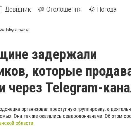
Довідник
Оголошення
Погода
рез Telegram-канал
нщине задержали
иков, которые продав
и через Telegram-кана
одонецка организовал преступную группировку, к деятель
комых. Они так же оказались северодончанами. Об этом со
анской области