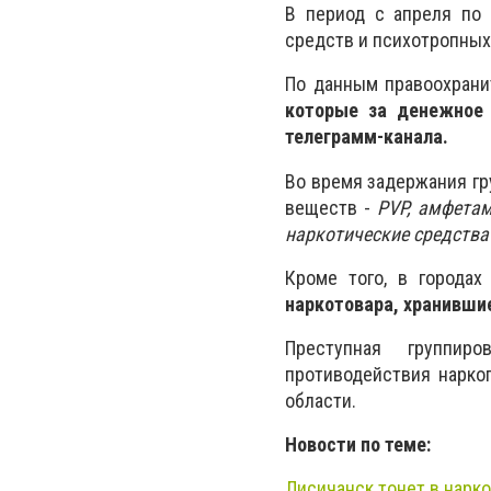
В период с апреля по 
средств и психотропных
По данным правоохрани
которые за денежное 
телеграмм-канала.
Во время задержания гр
веществ -
PVP, амфетам
наркотические средства 
Кроме того, в города
наркотовара, хранивши
Преступная группир
противодействия нарко
области.
Новости по теме:
Лисичанск тонет в нарко