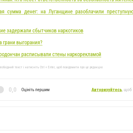
ая сумма денег: на Луганщине разоблачили преступную
ие задержали сбытчиков наркотиков
на грани выгорания?
родончан расписывали стены наркорекламой
бхідний текст і натисніть Ctrl + Enter, щоб повідомити про це редакцію
0,0
Оцініть першим
Авторизуйтесь
, щоб