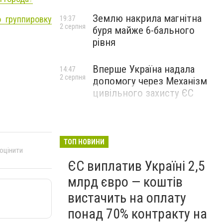
Землю накрила магнітна
 группировку
19:37
2 серпня
буря майже 6-бального
рівня
Вперше Україна надала
14:47
2 серпня
допомогу через Механізм
цивільного захисту ЄС
ТОП НОВИНИ
 оцінити
ЄС виплатив Україні 2,5
млрд євро — коштів
вистачить на оплату
понад 70% контракту на