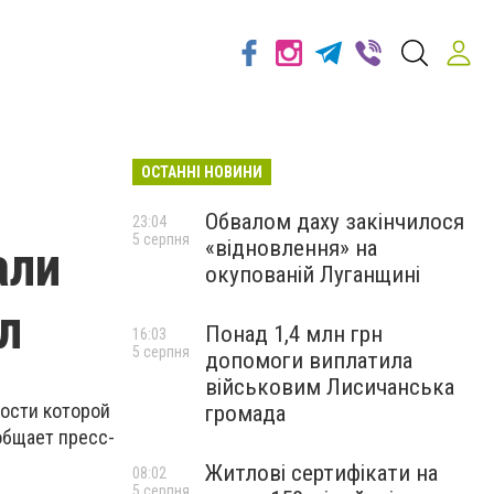
ОСТАННІ НОВИНИ
Обвалом даху закінчилося
23:04
5 серпня
«відновлення» на
али
окупованій Луганщині
л
Понад 1,4 млн грн
16:03
5 серпня
допомоги виплатила
військовим Лисичанська
ности которой
громада
общает пресс-
Житлові сертифікати на
08:02
5 серпня