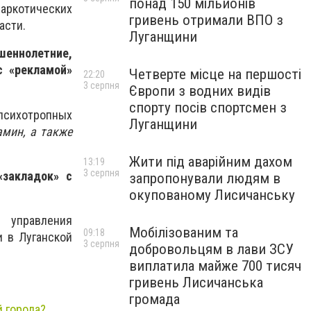
понад 150 мільйонів
аркотических
гривень отримали ВПО з
асти.
Луганщини
шеннолетние,
с «рекламой»
Четверте місце на першості
22:20
3 серпня
Європи з водних видів
спорту посів спортсмен з
 психотропных
Луганщини
амин, а также
Жити під аварійним дахом
13:19
3 серпня
«закладок» с
запропонували людям в
окупованому Лисичанську
 управления
Мобілізованим та
09:18
и в Луганской
3 серпня
добровольцям в лави ЗСУ
виплатила майже 700 тисяч
гривень Лисичанська
громада
й города?