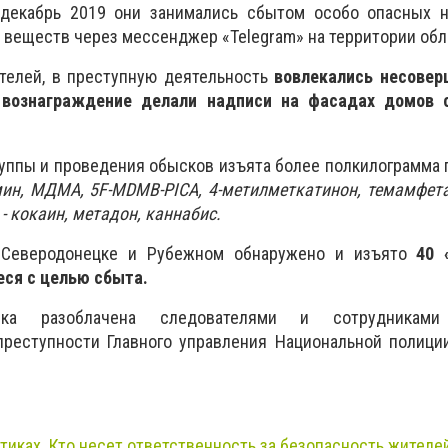
декабрь 2019 они занимались сбытом особо опасных н
 веществ через мессенджер «Telegram» на территории обл
телей, в преступную деятельность
вовлекались несовер
вознаграждение делали надписи на фасадах домов 
уппы и проведения обысков изъята более полкилограмма
ин, МДМА, 5F-MDMB-PICA, 4-метилметкатинон, темамфет
- кокаин, метадон, каннабис.
х Северодонецке и Рубежном обнаружено и изъято
40 
еся с целью сбыта.
овка разоблачена следователями и сотрудниками
преступности Главного управления Национальной полици
тиках. Кто несет ответственность за безопасность жителе