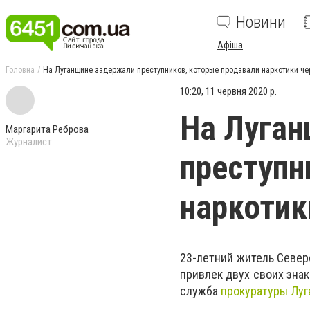
Новини
Афіша
Головна
На Луганщине задержали преступников, которые продавали наркотики че
10:20, 11 червня 2020 р.
На Луга
Маргарита Реброва
Журналист
преступн
наркотик
23-летний житель Север
привлек двух своих зна
служба
прокуратуры Луг