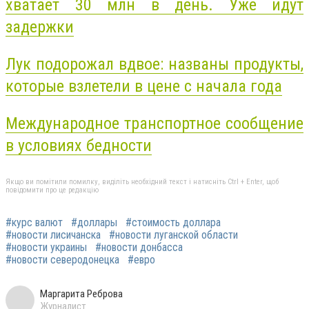
хватает 30 млн в день. Уже идут
задержки
Лук подорожал вдвое: названы продукты,
которые взлетели в цене с начала года
Международное транспортное сообщение
в условиях бедности
Якщо ви помітили помилку, виділіть необхідний текст і натисніть Ctrl + Enter, щоб
повідомити про це редакцію
#курс валют
#доллары
#стоимость доллара
#новости лисичанска
#новости луганской области
#новости украины
#новости донбасса
#новости северодонецка
#евро
Маргарита Реброва
Журналист