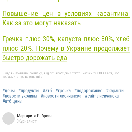
Повышение цен в условиях карантина:
Как за это могут наказать
Гречка плюс 30%, капуста плюс 80%, хлеб
плюс 20%. Почему в Украине продолжает
быстро дорожать еда
Якщо ви помітили помилку, виділіть необхідний текст і натисніть Ctrl + Enter, щоб
повідомити про це редакцію
#цены
#продукты
#атб
#гречка
#подорожание
#карантин
#новости украины
#новости лисичанска
#сайт лисичанска
#атб цены
Маргарита Реброва
Журналист