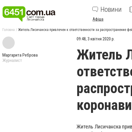
Новини
Афіша
Головна
Житель Лисичанска привлечен к ответственности за распространение фе
09:48, 3 квітня 2020 р.
Житель Л
Маргарита Реброва
Журналист
ответств
распрост
коронави
Житель Лисичанска прив