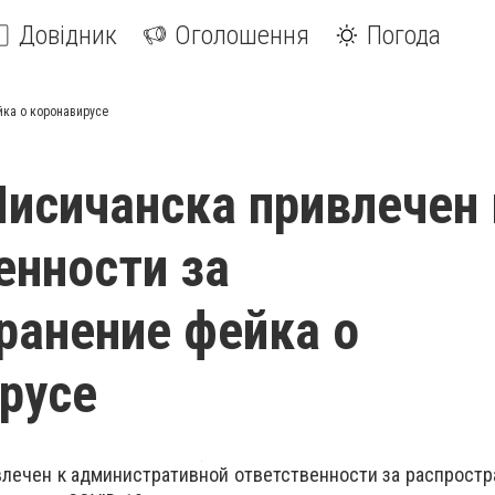
Довідник
Оголошення
Погода
йка о коронавирусе
исичанска привлечен 
енности за
ранение фейка о
русе
лечен к административной ответственности за распростр