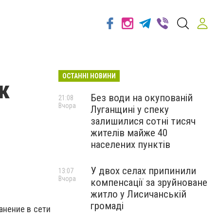
ОСТАННІ НОВИНИ
к
Без води на окупованій
21:08
Вчора
Луганщині у спеку
залишилися сотні тисяч
жителів майже 40
населених пунктів
У двох селах припинили
13:07
Вчора
компенсації за зруйноване
житло у Лисичанській
громаді
анение в сети