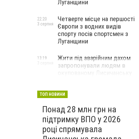
Луганщини
Четверте місце на першості
22:20
3 серпня
Європи з водних видів
спорту посів спортсмен з
Луганщини
Жити під аварійним дахом
13:19
3 серпня
запропонували людям в
окупованому Лисичанську
ТОП НОВИНИ
Понад 28 млн грн на
підтримку ВПО у 2026
році спрямувала