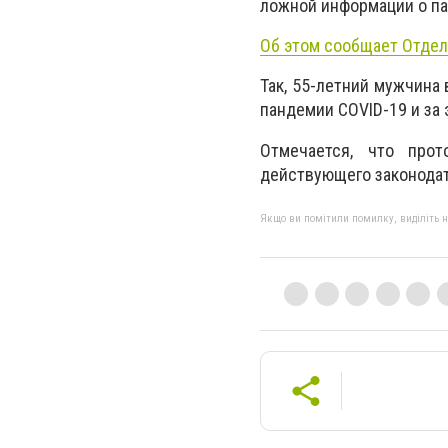
ложной информации о па
Об этом сообщает Отдел
Так, 55-летний мужчина
пандемии COVID-19 и за 
Отмечается, что про
действующего законодат
Якщо ви помітили помилку, виділіть нео