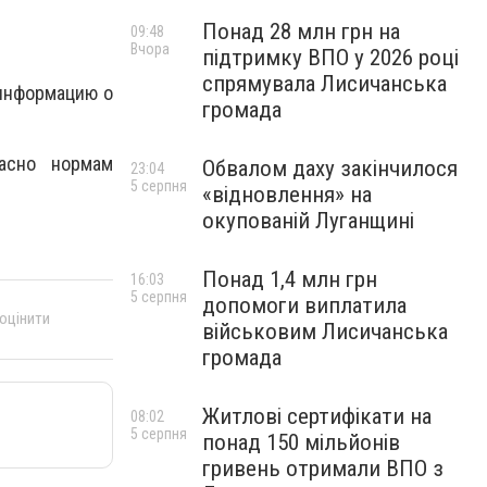
Понад 28 млн грн на
09:48
Вчора
підтримку ВПО у 2026 році
спрямувала Лисичанська
 информацию о
громада
асно нормам
Обвалом даху закінчилося
23:04
5 серпня
«відновлення» на
окупованій Луганщині
Понад 1,4 млн грн
16:03
5 серпня
допомоги виплатила
 оцінити
військовим Лисичанська
громада
Житлові сертифікати на
08:02
5 серпня
понад 150 мільйонів
гривень отримали ВПО з