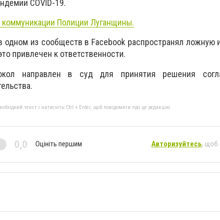
ндемии COVID-19.
 коммуникации Полиции Луганщины.
 в одном из сообществ в Facebook распространял ложную
это привлечен к ответственности.
токол направлен в суд для принятия решения согл
ельства.
бхідний текст і натисніть Ctrl + Enter, щоб повідомити про це редакцію
0,0
Оцініть першим
Авторизуйтесь
, щоб