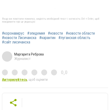
Якщо ви помітили помилку, виділіть необхідний текст і натисніть Ctrl + Enter, щоб
повідомити про це редакцію
#коронавирус
#эпидемия
#новости
#новости области
#новости Лисичанска
#карантин
#луганская область
#сайт лисичанска
Маргарита Реброва
Журналист
0,0
Авторизуйтесь
, щоб оцінити