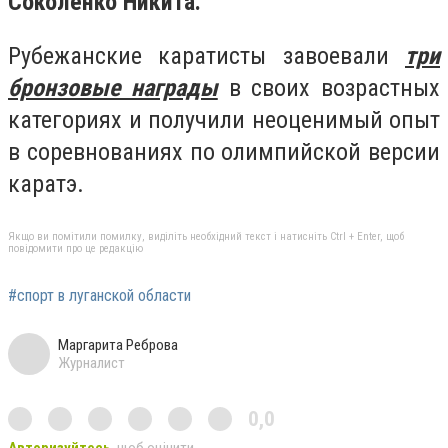
Соколенко Никита.
Рубежанские каратисты завоевали
три
бронзовые награды
в своих возрастных
категориях и получили неоценимый опыт
в соревнованиях по олимпийской версии
каратэ.
Якщо ви помітили помилку, виділіть необхідний текст і натисніть Ctrl + Enter, щоб
повідомити про це редакцію
#спорт в луганской области
Маргарита Реброва
Журналист
0,0