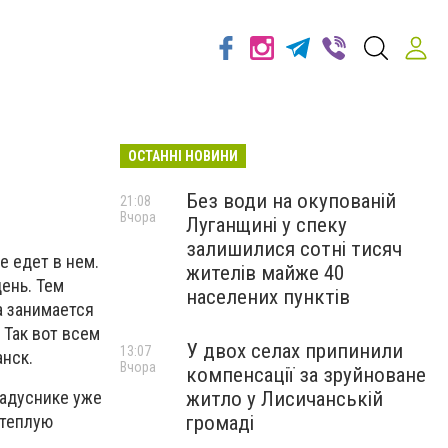
ОСТАННІ НОВИНИ
Без води на окупованій
21:08
Вчора
Луганщині у спеку
залишилися сотні тисяч
е едет в нем.
жителів майже 40
день. Тем
населених пунктів
а занимается
 Так вот всем
У двох селах припинили
13:07
анск.
Вчора
компенсації за зруйноване
житло у Лисичанській
радуснике уже
громаді
 теплую