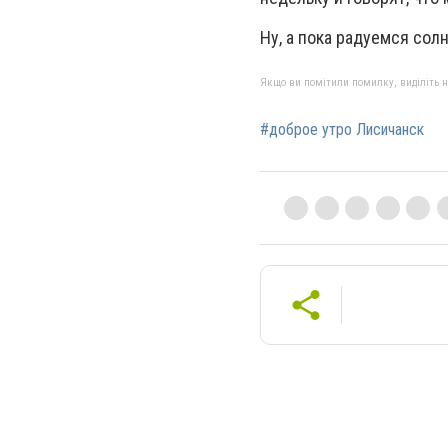
Ну, а пока радуемся со
Якщо ви помітили помилку, виділіть нео
#доброе утро Лисичанск