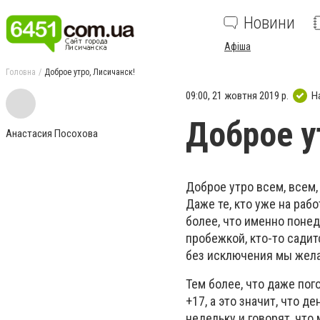
Новини
Афіша
Головна
Доброе утро, Лисичанск!
09:00, 21 жовтня 2019 р.
Н
Доброе у
Анастасия Посохова
Доброе утро всем, всем, 
Даже те, кто уже на раб
более, что именно понед
пробежкой, кто-то садит
без исключения мы желае
Тем более, что даже по
+17, а это значит, что
недельку и говорят, что