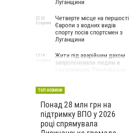
Луганщини
Четверте місце на першості
22:20
3 серпня
Європи з водних видів
спорту посів спортсмен з
Луганщини
Жити під аварійним дахом
13:19
3 серпня
запропонували людям в
окупованому Лисичанську
ТОП НОВИНИ
Понад 28 млн грн на
підтримку ВПО у 2026
році спрямувала