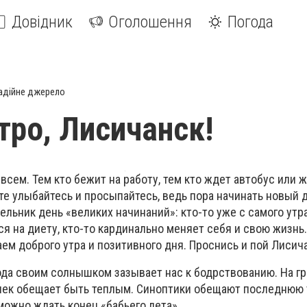
Довідник
Оголошення
Погода
адійне джерело
тро, Лисичанск!
всем. Тем кто бежит на работу, тем кто ждет автобус или ж
оте улыбайтесь и просыпайтесь, ведь пора начинать новый 
ельник день «великих начинаний»: кто-то уже с самого утр
ся на диету, кто-то кардинально меняет себя и свою жизнь.
м доброго утра и позитивного дня. Проснись и пой Лисич
года своим солнышком зазывает нас к бодрствованию. На г
 денек обещает быть теплым. Синоптики обещают последнюю
 можно ждать конец «бабьего лета».