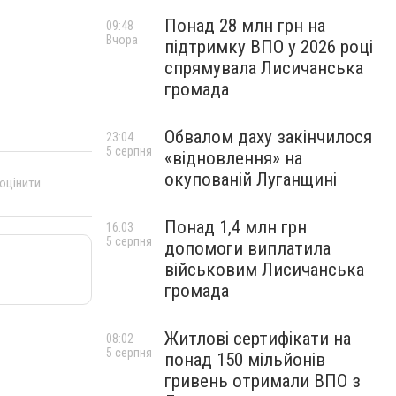
Понад 28 млн грн на
09:48
Вчора
підтримку ВПО у 2026 році
спрямувала Лисичанська
громада
Обвалом даху закінчилося
23:04
5 серпня
«відновлення» на
окупованій Луганщині
 оцінити
Понад 1,4 млн грн
16:03
5 серпня
допомоги виплатила
військовим Лисичанська
громада
Житлові сертифікати на
08:02
5 серпня
понад 150 мільйонів
гривень отримали ВПО з