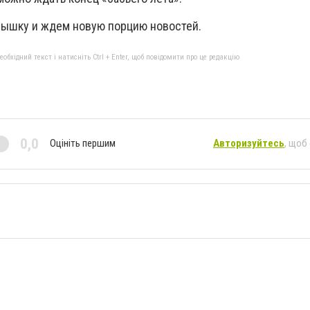
лнышку и ждем новую порцию новостей.
бхідний текст і натисніть Ctrl + Enter, щоб повідомити про це редакцію
0,0
Оцініть першим
Авторизуйтесь
, щоб