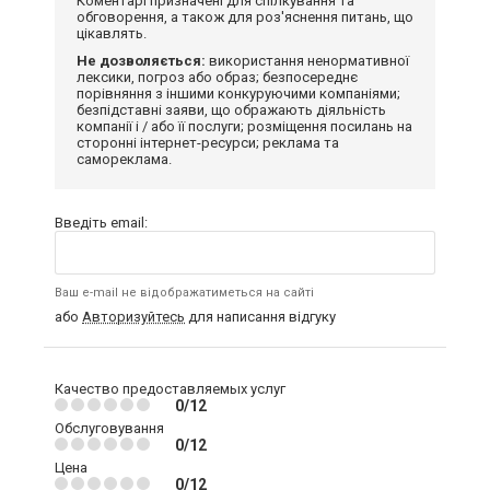
Коментарі призначені для спілкування та
обговорення, а також для роз'яснення питань, що
цікавлять.
Не дозволяється:
використання ненормативної
лексики, погроз або образ; безпосереднє
порівняння з іншими конкуруючими компаніями;
безпідставні заяви, що ображають діяльність
компанії і / або її послуги; розміщення посилань на
сторонні інтернет-ресурси; реклама та
самореклама.
Введіть email:
Ваш e-mail не відображатиметься на сайті
або
Авторизуйтесь
для написання відгуку
Качество предоставляемых услуг
0/12
Обслуговування
0/12
Цена
0/12