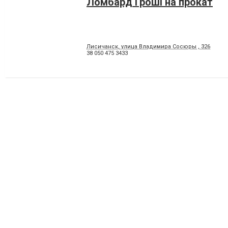
Ломбард Гроші на прокат
Лисичанск, улица Владимира Сосюры , 326
38 050 475 3433