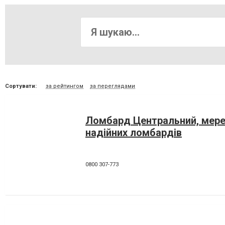
Сортувати:
за рейтингом
за переглядами
Ломбард Центральний, мер
надійних ломбардів
0800 307-773