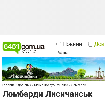
Новини
Дов
Афіша
Головна
Довідник
Бізнес-послуги, фінанси
Ломбарди
Ломбарди Лисичанськ