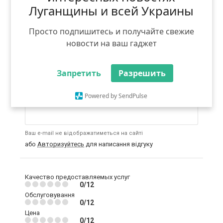
Коментарі призначені для спілкування та
Луганщины и всей Украины
обговорення, а також для роз'яснення питань, що
цікавлять.
Не дозволяється:
використання ненормативної
Просто подпишитесь и получайте свежие
лексики, погроз або образ; безпосереднє
новости на ваш гаджет
порівняння з іншими конкуруючими компаніями;
безпідставні заяви, що ображають діяльність
компанії і / або її послуги; розміщення посилань на
сторонні інтернет-ресурси; реклама та
Запретить
Разрешить
самореклама.
Powered by SendPulse
Введіть email:
Ваш e-mail не відображатиметься на сайті
або
Авторизуйтесь
для написання відгуку
Качество предоставляемых услуг
0/12
Обслуговування
0/12
Цена
0/12