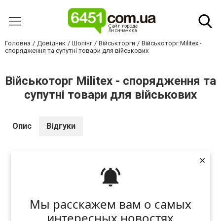
Головна
Довідник
Шопінг
Військторги
Військоторг Militex -
спорядження та супутні товари для військових
Військоторг Militex - спорядження та
супутні товари для військових
Опис
Відгуки
×
Відгук - це думка або оцінка людей, які бажають
передати досвід або враження іншим
користувачам нашого сайту з обов'язковою
Мы расскажем вам о самых
аргументацією залишеного відгука. Це допоможе
интересных новостях
багатьом прийняти правильне рішення.