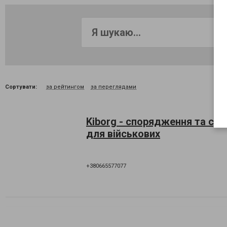
Сортувати:
за рейтингом
за переглядами
Kiborg - спорядження та суп
для військових
+380665577077