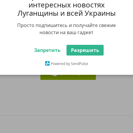
интересных новостях
Луганщины и всей Украины
Виберіть
ЗН
Просто подпишитесь и получайте свежие
новости на ваш гаджет
Запретить
Разрешить
Powered by SendPulse
утні товари
Я рекомендую