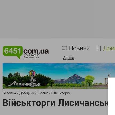
Новини
Дов
Афіша
Головна
Довідник
Шопінг
Військторги
Військторги Лисичанськ