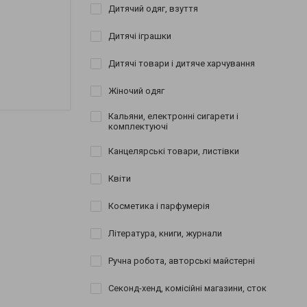
Дитячий одяг, взуття
Дитячі іграшки
Дитячі товари і дитяче харчування
Жіночий одяг
Кальяни, електронні сигарети і
комплектуючі
Канцелярські товари, листівки
Квіти
Косметика і парфумерія
Література, книги, журнали
Ручна робота, авторські майстерні
Секонд-хенд, комісійні магазини, сток