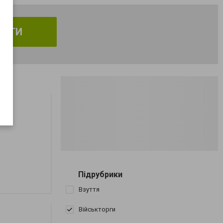
АЙТИ
Підрубрики
Взуття
Військторги