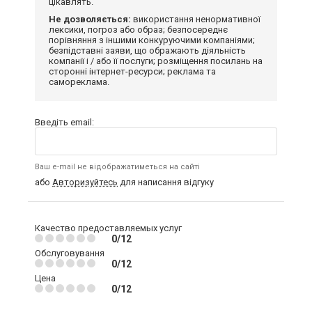
цікавлять.
Не дозволяється:
використання ненормативної
лексики, погроз або образ; безпосереднє
порівняння з іншими конкуруючими компаніями;
безпідставні заяви, що ображають діяльність
компанії і / або її послуги; розміщення посилань на
сторонні інтернет-ресурси; реклама та
самореклама.
Введіть email:
Ваш e-mail не відображатиметься на сайті
або
Авторизуйтесь
для написання відгуку
Качество предоставляемых услуг
0/12
Обслуговування
0/12
Цена
0/12