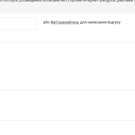
 її послуги; розміщення посилань на сторонні інтернет-ресурси; реклама 
або
Авторизуйтесь
для написання відгуку