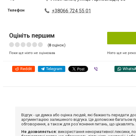
Телефон
+38066 724 55 01
Оцініть першим
(
0
оцінок)
Ніхто ще не рек
Поки ще ніхто не оцінював
Reddit
Telegram
Viber
Whats
Відгук - це думка або оцінка людей, які бажають передати 
аргументацією залишеного відгука. Це допоможе багатьом пр
обговорення, а також для роз'яснення питань, що цікавлять.
Не дозволяється:
використання ненормативної лексики, по