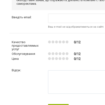
безпідставні заяви, що ображають діяльність компанії і / або
самореклама.
Введіть email:
Ваш e-mail не відображатиметься на сайті
Качество
0/12
предоставляемых
услуг
Обслуговування
0/12
Цена
0/12
Відгук: