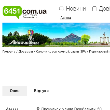
Новини
Дов
Афіша
Головна
Дозвілля
Салони краси, солярії, сауни, SPA
Перукарські 
Опис
Відгуки
Адреса
Лисичанск, улица Гарибальди, 50