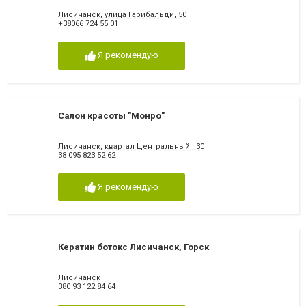
Лисичанск, улица Гарибальди, 50
+38066 724 55 01
Я рекомендую
Салон красоты "Монро"
Лисичанск, квартал Центральный , 30
38 095 823 52 62
Я рекомендую
Кератин ботокс Лисичанск, Горск
Лисичанск
380 93 122 84 64