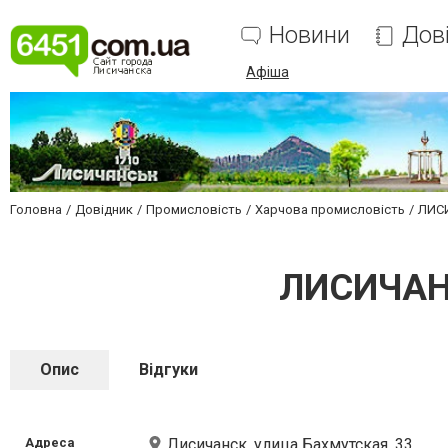
Новини
Дов
Афіша
Головна
Довідник
Промисловість
Харчова промисловість
ЛИС
ЛИСИЧАН
Опис
Відгуки
Адреса
Лисичанск, улица Бахмутская, 33