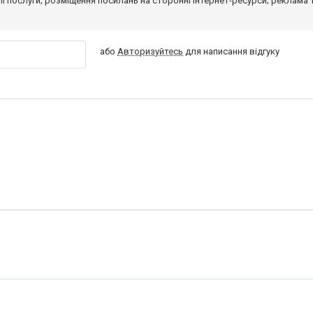
 її послуги; розміщення посилань на сторонні інтернет-ресурси; реклама 
або
Авторизуйтесь
для написання відгуку