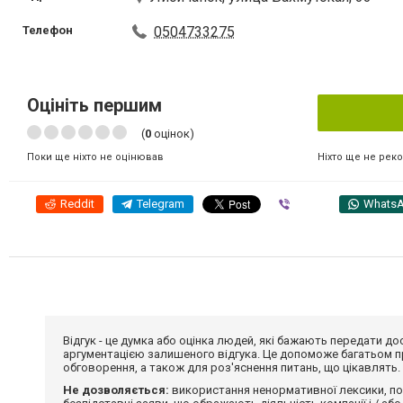
Телефон
0504733275
Оцініть першим
(
0
оцінок)
Ніхто ще не рек
Поки ще ніхто не оцінював
Reddit
Telegram
Viber
Whats
Відгук - це думка або оцінка людей, які бажають передати 
аргументацією залишеного відгука. Це допоможе багатьом пр
обговорення, а також для роз'яснення питань, що цікавлять.
Не дозволяється:
використання ненормативної лексики, по