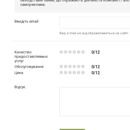
безпідставні заяви, що ображають діяльність компанії і / або
самореклама.
Введіть email:
Ваш e-mail не відображатиметься на сайті
Качество
0/12
предоставляемых
услуг
Обслуговування
0/12
Цена
0/12
Відгук: