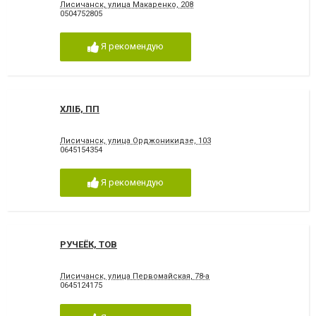
Лисичанск, улица Макаренко, 208
0504752805
Я рекомендую
ХЛІБ, ПП
Лисичанск, улица Орджоникидзе, 103
0645154354
Я рекомендую
РУЧЕЁК, ТОВ
Лисичанск, улица Первомайская, 78-а
0645124175