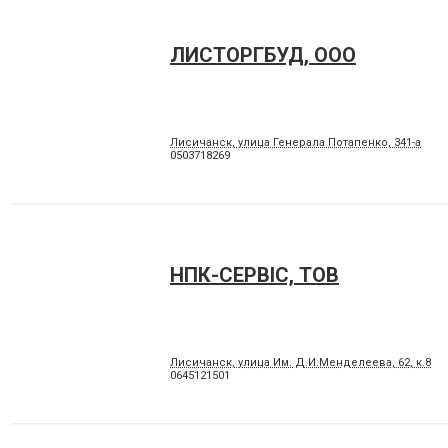
ЛИСТОРГБУД, ООО
Лисичанск, улица Генерала Потапенко, 341-а
0503718269
НПК-СЕРВІС, ТОВ
Лисичанск, улица Им. Д.И.Менделеева, 62, к.8
0645121501