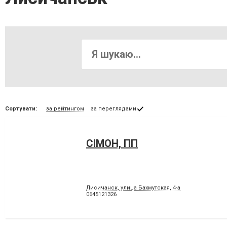
Сортувати:
за рейтингом
за переглядами
СІМОН, ПП
Лисичанск, улица Бахмутская, 4-а
0645121326