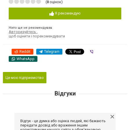
(
0
оцінок)
Я рекомендую
Ніхто ще не рекомендував
Авторизуйтесь
,
щоб оцінити і порекомендувати
Reddit
Telegram
Viber
WhatsApp
Це моє підприємство
Відгуки
Відгук - це думка або оцінка людей, які бажають
передати досвід або враження іншим
користувачам нашого сайту з обов'язковою