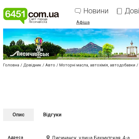
Новини
Дов
Афіша
Головна
Довідник
Авто
Моторні масла, автохімія, автодобавки
Опис
Відгуки
Адреса
Лисичанск, улица Бахмутская, 4-а