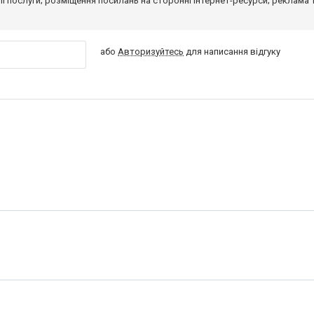
 її послуги; розміщення посилань на сторонні інтернет-ресурси; реклама 
або
Авторизуйтесь
для написання відгуку