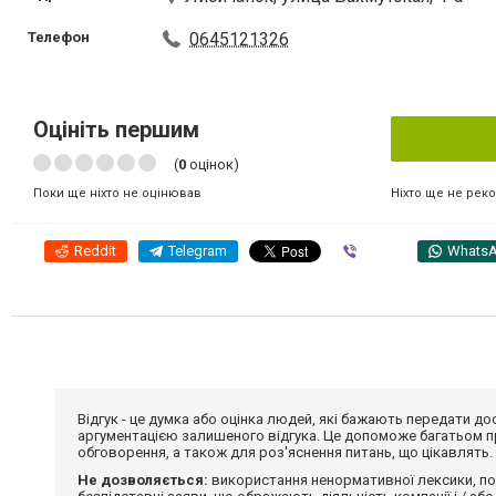
Телефон
0645121326
Оцініть першим
(
0
оцінок)
Ніхто ще не рек
Поки ще ніхто не оцінював
Reddit
Telegram
Viber
Whats
Відгук - це думка або оцінка людей, які бажають передати 
аргументацією залишеного відгука. Це допоможе багатьом пр
обговорення, а також для роз'яснення питань, що цікавлять.
Не дозволяється:
використання ненормативної лексики, по