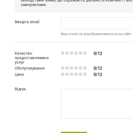
безпідставні заяви, що ображають діяльність компанії і / або
самореклама.
Введіть email:
Ваш e-mail не відображатиметься на сайті
Качество
0/12
предоставляемых
услуг
Обслуговування
0/12
Цена
0/12
Відгук: