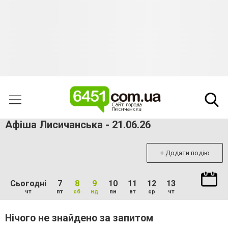
Афіша Лисичанська - 21.06.26
+ Додати подію
Сьогодні
7
8
9
10
11
12
13
чт
пт
сб
нд
пн
вт
ср
чт
Нічого не знайдено за запитом