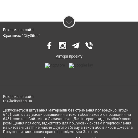
Реклама на сайті
Франшиза "CitySites"
Автори проєкту
Реклама на сайті:
rek@citysites.ua
Допускається цитування матеріалів без отримання попередньої згоди
6451.com.ua за умови розміщення в тексті обов'язкового посилання на
6451.com.ua - Сайт міста Лисичанська. Для інтернет-видань обов'язкове
розміщення прямого, відкритого для пошукових систем гіперпосилання
на цитовані статті не нижче другого абзацу в тексті або в якості джерела.
Порушення виняткових прав переслідується Законом.