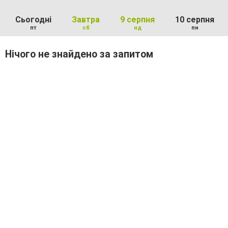
Сьогодні
Завтра
9 серпня
10 серпня
пт
сб
нд
пн
Нічого не знайдено за запитом