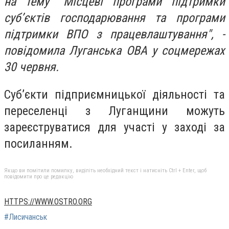
на тему "Місцеві програми підтримки
суб’єктів господарювання та програми
підтримки ВПО з працевлаштування", -
повідомила Луганська ОВА у соцмережах
30 червня.
Суб’єкти підприємницької діяльності та
переселенці з Луганщини можуть
зареєструватися для участі у заході за
посиланням.
Якщо ви помітили помилку, виділіть необхідний текст і натисніть Ctrl + Enter, щоб
повідомити про це редакцію
HTTPS://WWW.OSTRO.ORG
#Лисичанськ