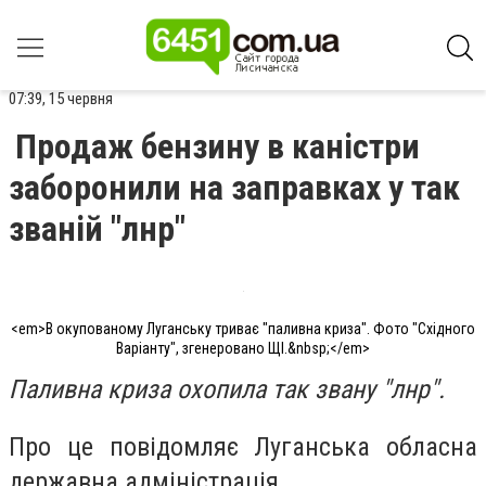
07:39, 15 червня
Продаж бензину в каністри
заборонили на заправках у так
званій "лнр"
<em>В окупованому Луганську триває "паливна криза". Фото "Східного
Варіанту", згенеровано ЩІ.&nbsp;</em>
Паливна криза охопила так звану "лнр".
Про це повідомляє Луганська обласна
державна адміністрація