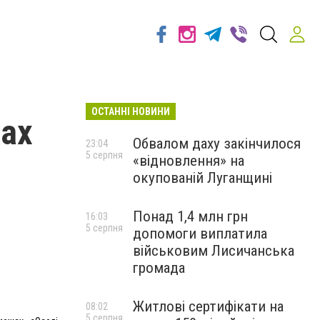
ОСТАННІ НОВИНИ
жах
Обвалом даху закінчилося
23:04
5 серпня
«відновлення» на
окупованій Луганщині
Понад 1,4 млн грн
16:03
5 серпня
допомоги виплатила
військовим Лисичанська
громада
Житлові сертифікати на
08:02
5 серпня