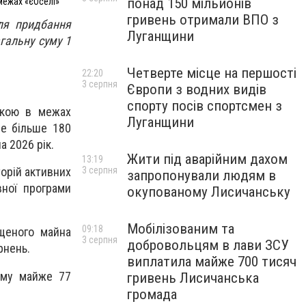
понад 150 мільйонів
межах «єОселі»
гривень отримали ВПО з
ля придбання
Луганщини
гальну суму 1
Четверте місце на першості
22:20
3 серпня
Європи з водних видів
спорту посів спортсмен з
екою в межах
Луганщини
не більше 180
а 2026 рік.
Жити під аварійним дахом
13:19
3 серпня
торій активних
запропонували людям в
ної програми
окупованому Лисичанську
Мобілізованим та
09:18
щеного майна
3 серпня
добровольцям в лави ЗСУ
рнень.
виплатила майже 700 тисяч
уму майже 77
гривень Лисичанська
громада