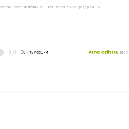
бхідний текст і натисніть Ctrl + Enter, щоб повідомити про це редакцію
0,0
Оцініть першим
Авторизуйтесь
, щоб