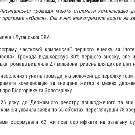
еленцям з Лисичанської громади компенсують перший внесок за житло в 
 Лисичанської громади мають отримати компенсацію д
 програми «єОселя». Сім з них вже отримали кошти на за
мленні Луганської ОВА.
рограму часткової компенсації першого внеску за іпот
Оселя». Громада відшкодовує 30% першого внеску, але 
ка громада виділила 2,7 мільйона гривень для цих виплат н
 населених пунктів громади, які включені до переліку тери
тримати компенсацію за знищене житло в межах держав
 про Білогорівку та Золотарівку.
026 року до Державного реєстру пошкодженого та зни
 комісія ухваила заяви по 55 об’єктах, переглянувши 78 зве
ами сформували 62 житлові сертифікати на загальну с