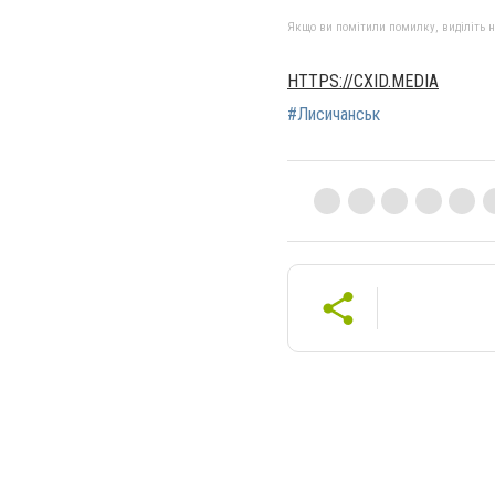
Якщо ви помітили помилку, виділіть нео
HTTPS://CXID.MEDIA
#Лисичанськ