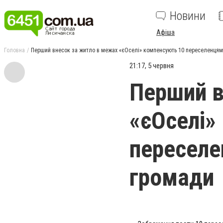
Новини
Афіша
Головна
Перший внесок за житло в межах «єОселі» компенсують 10 переселенцям
21:17, 5 червня
Перший в
«єОселі»
переселе
громади