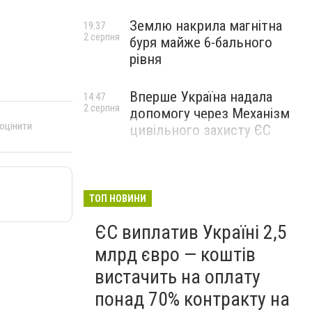
Землю накрила магнітна
19:37
2 серпня
буря майже 6-бального
рівня
Вперше Україна надала
14:47
2 серпня
допомогу через Механізм
 оцінити
цивільного захисту ЄС
ТОП НОВИНИ
ЄС виплатив Україні 2,5
млрд євро — коштів
вистачить на оплату
понад 70% контракту на