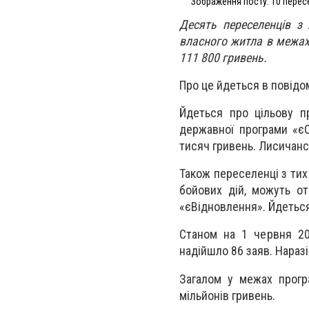
Зображення посту: 10 перес
Десять переселенців з
власного житла в межах
111 800 гривень.
Про це йдеться в повідо
Йдеться про цільову п
державної програми «є
тисяч гривень. Лисичансь
Також переселенці з тих
бойових дій, можуть о
«єВідновлення». Йдеться
Станом на 1 червня 2
надійшло 86 заяв. Наразі
Загалом у межах прогр
мільйонів гривень.