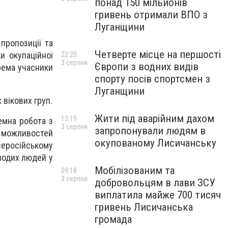
понад 150 мільйонів
гривень отримали ВПО з
Луганщини
пропозиції та
Четверте місце на першості
и окупаційної
22:20
3 серпня
Європи з водних видів
крема учасники
спорту посів спортсмен з
Луганщини
 вікових груп.
Жити під аварійним дахом
13:19
емна робота з
3 серпня
запропонували людям в
я можливостей
окупованому Лисичанську
всеросійському
лодих людей у
Мобілізованим та
09:18
3 серпня
добровольцям в лави ЗСУ
виплатила майже 700 тисяч
гривень Лисичанська
громада