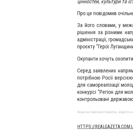
цінностей, культури та іс
Про це повідомив очільн
За його словами, у межа
рішення за різними нап
адміністрації, громадськ
проєкту "Герої Луганщини
Окупанти хочуть охопити
Серед заявлених напрям
потрібною Росії версіє
для самореалізації моло
конкурсі "Регіон для мо
контрольовані державою
Якщо ви помітили помилку, виділіть нео
HTTPS://REALGAZETA.COM.