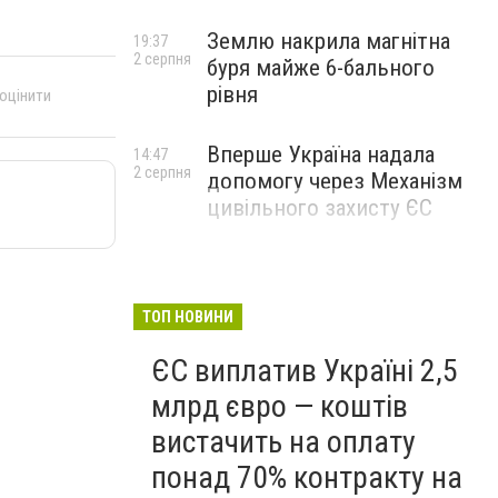
Землю накрила магнітна
19:37
2 серпня
буря майже 6-бального
рівня
 оцінити
Вперше Україна надала
14:47
2 серпня
допомогу через Механізм
цивільного захисту ЄС
ТОП НОВИНИ
ЄС виплатив Україні 2,5
млрд євро — коштів
вистачить на оплату
понад 70% контракту на