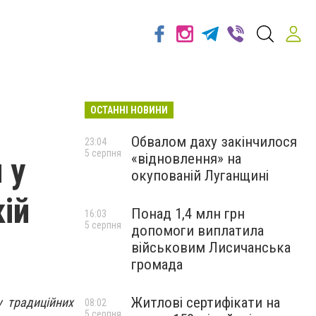
ОСТАННІ НОВИНИ
Обвалом даху закінчилося
23:04
5 серпня
«відновлення» на
 у
окупованій Луганщині
ій
Понад 1,4 млн грн
16:03
5 серпня
допомоги виплатила
військовим Лисичанська
громада
Житлові сертифікати на
у традиційних
08:02
5 серпня