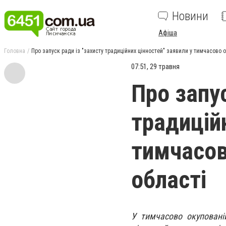
Новини
Афіша
Головна
Про запуск ради із "захисту традиційних цінностей" заявили у тимчасово о
07:51, 29 травня
Про запус
традицій
тимчасов
області
У тимчасово окупованій