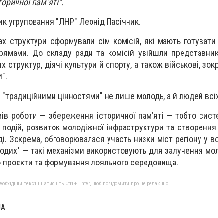
торичної пам’яті".
ик угруповання "ЛНР" Леонід Пасічник.
х структури сформували сім комісій, які мають готувати 
рямами. До складу ради та комісій увійшли представник
их структур, діячі культури й спорту, а також військові, зо
".
 "традиційними цінностями" не лише молодь, а й людей всіх
ів роботи — збереження історичної пам’яті — тобто сист
ю подій, розвиток молодіжної інфраструктури та створенн
ді. Зокрема, обговорювалася участь низки міст регіону у 
лодих" — такі механізми використовують для залучення мо
 проєкти та формування лояльного середовища.
бхідний текст і натисніть Ctrl + Enter, щоб повідомити про це редакцію
UA