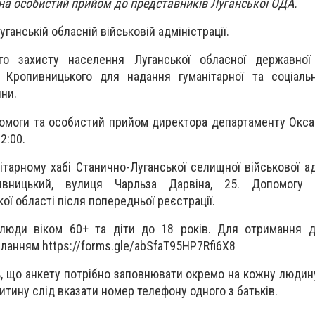
на особистий прийом до представників Луганської ОДА.
ганській обласній військовій адміністрації.
го захисту населення Луганської обласної державної а
о Кропивницького для надання гуманітарної та соціаль
ни.
помоги та особистий прийом директора департаменту Окс
2:00.
ітарному хабі Станично-Луганської селищної військової ад
вницький, вулиця Чарльза Дарвіна, 25. Допомогу 
ої області після попередньої реєстрації.
люди віком 60+ та діти до 18 років. Для отримання д
ланням https://forms.gle/abSfaT95HP7Rfi6X8
ь, що анкету потрібно заповнювати окремо на кожну людин
дитину слід вказати номер телефону одного з батьків.