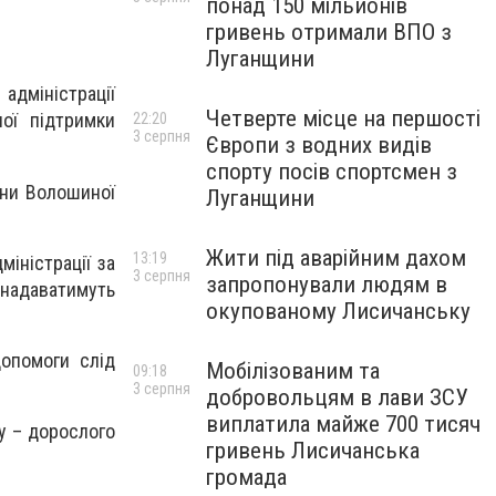
понад 150 мільйонів
гривень отримали ВПО з
Луганщини
дміністрації
Четверте місце на першості
ної підтримки
22:20
3 серпня
Європи з водних видів
спорту посів спортсмен з
ани Волошиної
Луганщини
Жити під аварійним дахом
13:19
міністрації за
3 серпня
запропонували людям в
надаватимуть
окупованому Лисичанську
опомоги слід
Мобілізованим та
09:18
3 серпня
добровольцям в лави ЗСУ
виплатила майже 700 тисяч
у – дорослого
гривень Лисичанська
громада