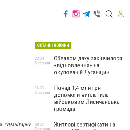
ОСТАННІ НОВИНИ
Обвалом даху закінчилося
23:04
5 серпня
«відновлення» на
окупованій Луганщині
Понад 1,4 млн грн
16:03
5 серпня
допомоги виплатила
військовим Лисичанська
громада
Житлові сертифікати на
и гуманітарну
08:02
5 серпня