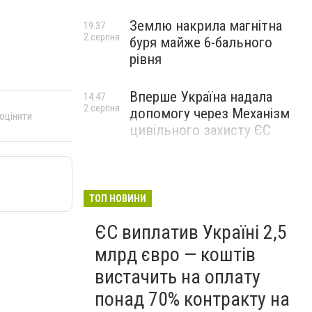
Землю накрила магнітна
19:37
2 серпня
буря майже 6-бального
рівня
Вперше Україна надала
14:47
2 серпня
допомогу через Механізм
 оцінити
цивільного захисту ЄС
ТОП НОВИНИ
ЄС виплатив Україні 2,5
млрд євро — коштів
вистачить на оплату
понад 70% контракту на