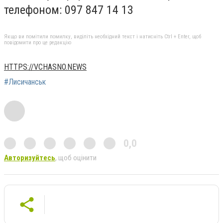
телефоном: 097 847 14 13
Якщо ви помітили помилку, виділіть необхідний текст і натисніть Ctrl + Enter, щоб
повідомити про це редакцію
HTTPS://VCHASNO.NEWS
#Лисичанськ
0,0
Авторизуйтесь
, щоб оцінити