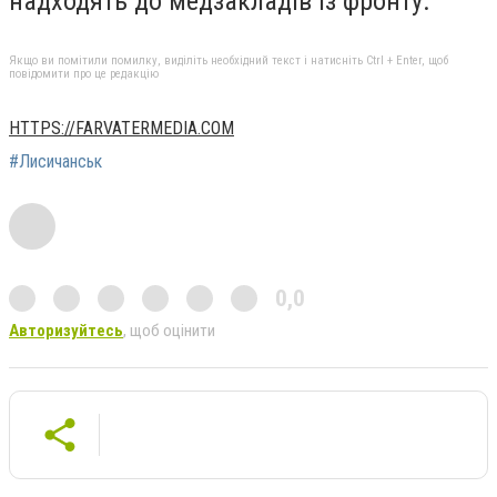
надходять до медзакладів із фронту.
Якщо ви помітили помилку, виділіть необхідний текст і натисніть Ctrl + Enter, щоб
повідомити про це редакцію
HTTPS://FARVATERMEDIA.COM
#Лисичанськ
0,0
Авторизуйтесь
, щоб оцінити